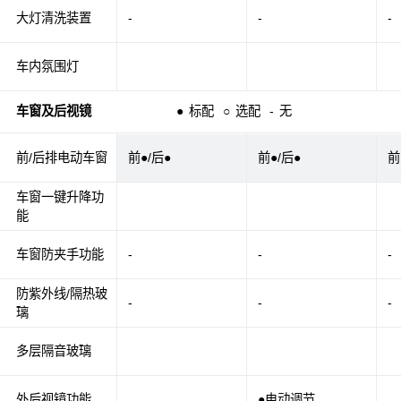
大灯清洗装置
-
-
-
车内氛围灯
车窗及后视镜
●
标配
○
选配
-
无
前/后排电动车窗
前●/后●
前●/后●
前
车窗一键升降功
能
车窗防夹手功能
-
-
-
防紫外线/隔热玻
-
-
-
璃
多层隔音玻璃
外后视镜功能
●电动调节