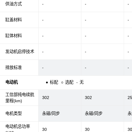
供油方式
-
-
-
缸盖材料
-
-
-
缸体材料
-
-
-
发动机启停技术
-
-
-
排放标准
-
-
-
电动机
●
标配
○
选配
-
无
工信部纯电续航
302
302
2
里程(km)
电机类型
永磁/同步
永磁/同步
永
电动机总功率
30
30
3