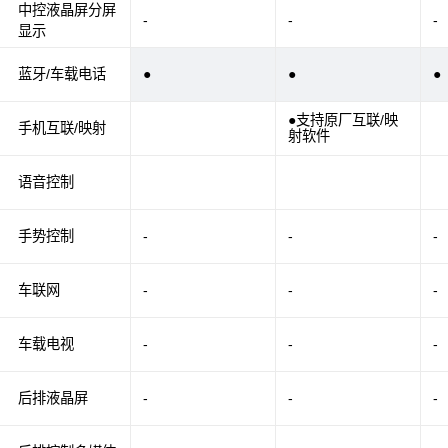
中控液晶屏分屏
-
-
-
显示
蓝牙/车载电话
●
●
●
●支持原厂互联/映
手机互联/映射
射软件
语音控制
手势控制
-
-
-
车联网
-
-
-
车载电视
-
-
-
后排液晶屏
-
-
-