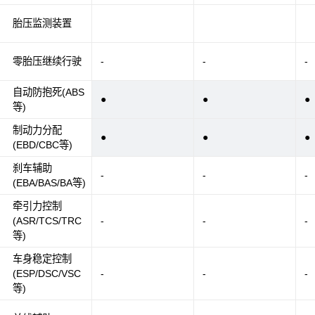
胎压监测装置
零胎压继续行驶
-
-
-
自动防抱死(ABS
●
●
●
等)
制动力分配
●
●
●
(EBD/CBC等)
刹车辅助
-
-
-
(EBA/BAS/BA等)
牵引力控制
(ASR/TCS/TRC
-
-
-
等)
车身稳定控制
(ESP/DSC/VSC
-
-
-
等)