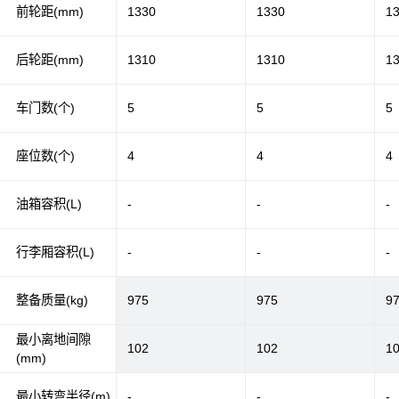
前轮距(mm)
1330
1330
1
后轮距(mm)
1310
1310
1
车门数(个)
5
5
5
座位数(个)
4
4
4
油箱容积(L)
-
-
-
行李厢容积(L)
-
-
-
整备质量(kg)
975
975
9
最小离地间隙
102
102
1
(mm)
最小转弯半径(m)
-
-
-