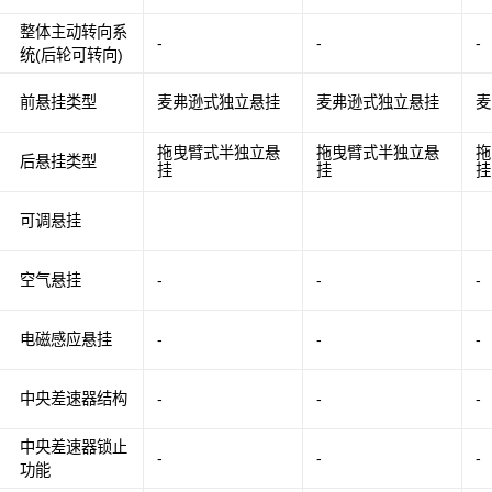
整体主动转向系
-
-
-
统(后轮可转向)
前悬挂类型
麦弗逊式独立悬挂
麦弗逊式独立悬挂
麦
拖曳臂式半独立悬
拖曳臂式半独立悬
拖
后悬挂类型
挂
挂
挂
可调悬挂
空气悬挂
-
-
-
电磁感应悬挂
-
-
-
中央差速器结构
-
-
-
中央差速器锁止
-
-
-
功能