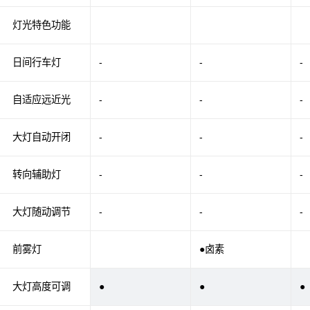
灯光特色功能
日间行车灯
-
-
-
自适应远近光
-
-
-
大灯自动开闭
-
-
-
转向辅助灯
-
-
-
大灯随动调节
-
-
-
前雾灯
●卤素
大灯高度可调
●
●
●