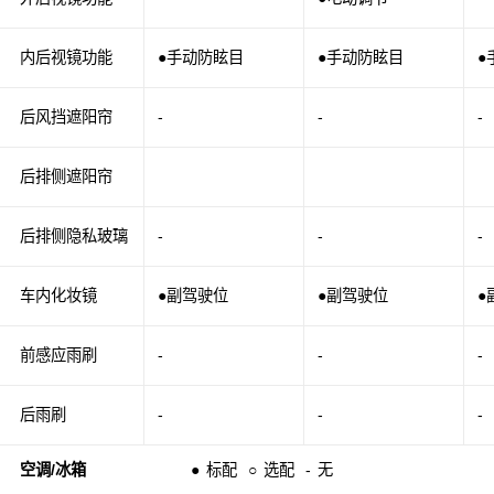
内后视镜功能
●手动防眩目
●手动防眩目
●
后风挡遮阳帘
-
-
-
后排侧遮阳帘
后排侧隐私玻璃
-
-
-
车内化妆镜
●副驾驶位
●副驾驶位
●
前感应雨刷
-
-
-
后雨刷
-
-
-
空调/冰箱
●
标配
○
选配
-
无