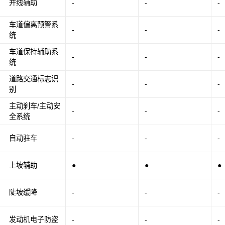
并线辅助
-
-
-
车道偏离预警系
-
-
-
统
车道保持辅助系
-
-
-
统
道路交通标志识
-
-
-
别
主动刹车/主动安
-
-
-
全系统
自动驻车
-
-
-
上坡辅助
●
●
●
陡坡缓降
-
-
-
发动机电子防盗
-
-
-