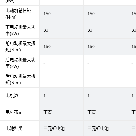
(kW)
电动机总扭矩
150
150
1
(N·m)
前电动机最大功
30
30
3
率(kW)
前电动机最大扭
150
150
1
矩(N·m)
后电动机最大功
-
-
-
率(kW)
后电动机最大扭
-
-
-
矩(N·m)
电机数
1
1
1
电机布局
前置
前置
前
电池种类
三元锂电池
三元锂电池
三