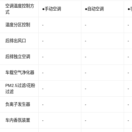
空调温度控制方
●手动空调
●自动空调
●
式
温度分区控制
-
-
-
后排出风口
-
-
-
后排独立空调
-
-
-
车载空气净化器
-
-
-
PM2.5过滤/花粉
-
-
-
过滤
负离子发生器
-
-
-
车内香氛装置
-
-
-