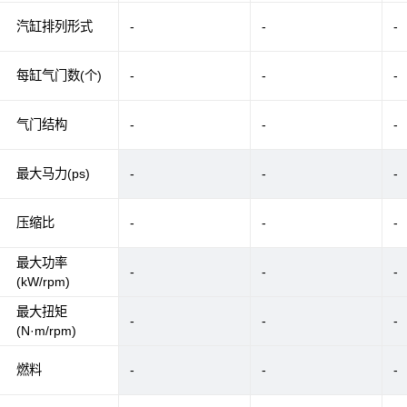
汽缸排列形式
-
-
-
每缸气门数(个)
-
-
-
气门结构
-
-
-
最大马力(ps)
-
-
-
压缩比
-
-
-
最大功率
-
-
-
(kW/rpm)
最大扭矩
-
-
-
(N·m/rpm)
燃料
-
-
-