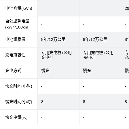
电池容量(kWh)
-
-
29
百公里耗电量
-
-
-
(kWh/100km)
电池组质保
8年/12万公里
8年/12万公里
8
专用充电桩+公用
专用充电桩+公用
专
充电兼容性
充电桩
充电桩
充
充电方式
慢充
慢充
慢
快充时间(小时)
-
-
-
慢充时间(小时)
8
8
8
快充电量(%)
-
-
-