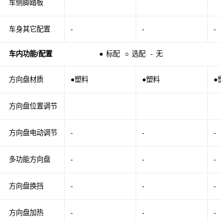
车侧脚踏板
车身其它配置
-
-
-
车内功能/配置
●
标配
○
选配
-
无
方向盘材质
●塑料
●塑料
●
方向盘位置调节
方向盘电动调节
-
-
-
多功能方向盘
-
-
-
方向盘换挡
-
-
-
方向盘加热
-
-
-