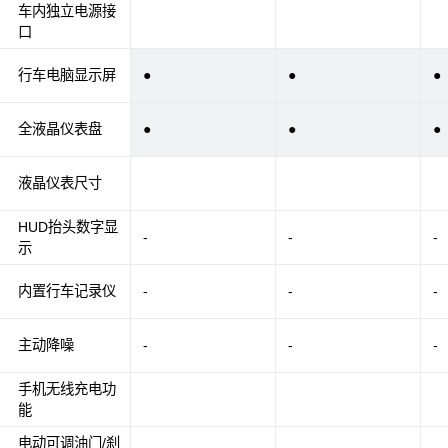
车内独立电源接
口
行车电脑显示屏
●
●
●
全液晶仪表盘
●
●
●
液晶仪表尺寸
HUD抬头数字显
-
-
-
示
内置行车记录仪
-
-
-
主动降噪
-
-
-
手机无线充电功
能
电动可调油门/刹