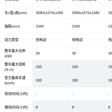
长x宽x高(mm)
3580x1570x1485
3580x1570x1485
3
轴距(mm)
2345
2345
2
动力类型
纯电动
纯电动
纯
整车最大功率
30
30
3
(kW)
整车最大扭矩
150
150
1
(N·m)
官方最高车速
100
100
1
(km/h)
快充时间(小时)
-
-
-
慢充时间(小时)
8
8
8