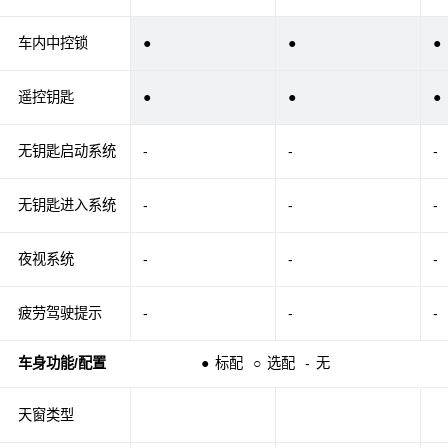
车内中控锁
●
●
●
遥控钥匙
●
●
●
无钥匙启动系统
-
-
-
无钥匙进入系统
-
-
-
夜视系统
-
-
-
疲劳驾驶提示
-
-
-
车身功能/配置
●
标配
○
选配
-
无
天窗类型