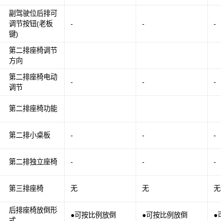
副驾驶位后排可
调节按钮(老板
-
-
-
键)
第二排座椅调节
方向
第二排座椅电动
-
-
-
调节
第二排座椅功能
第二排小桌板
-
-
-
第二排独立座椅
-
-
-
第三排座椅
无
无
无
后排座椅放倒形
●可按比例放倒
●可按比例放倒
●
式