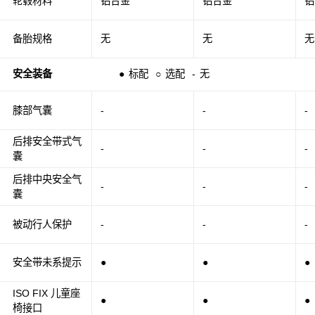
轮毂材料
铝合金
铝合金
铝
备胎规格
无
无
无
安全装备
●
标配
○
选配
-
无
膝部气囊
-
-
-
后排安全带式气
-
-
-
囊
后排中央安全气
-
-
-
囊
被动行人保护
-
-
-
安全带未系提示
●
●
●
ISO FIX 儿童座
●
●
●
椅接口