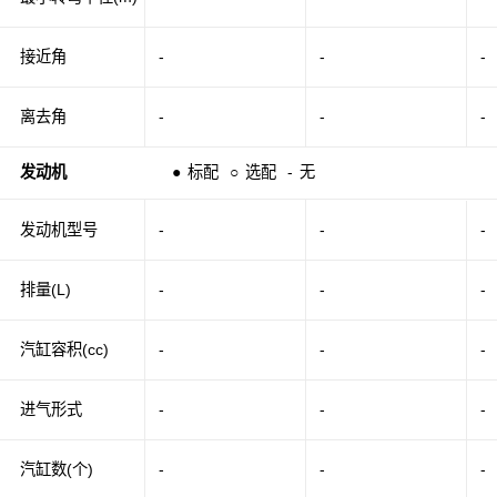
接近角
-
-
-
离去角
-
-
-
发动机
●
标配
○
选配
-
无
发动机型号
-
-
-
排量(L)
-
-
-
汽缸容积(cc)
-
-
-
进气形式
-
-
-
汽缸数(个)
-
-
-