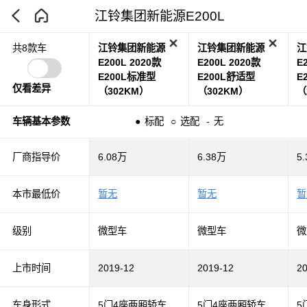
江铃集团新能源E200L
江铃集团新能源
江铃集团新能源
江
共8款车
E200L 2020款
E200L 2020款
E
E200L标准型
E200L舒适型
E
仅看差异
（302KM）
（302KM）
（
车辆基本参数
●
标配
○
选配
-
无
厂商指导价
6.08万
6.38万
5
本市最低价
暂无
暂无
暂
级别
微型车
微型车
微
上市时间
2019-12
2019-12
2
车身形式
5门4座两厢轿车
5门4座两厢轿车
5