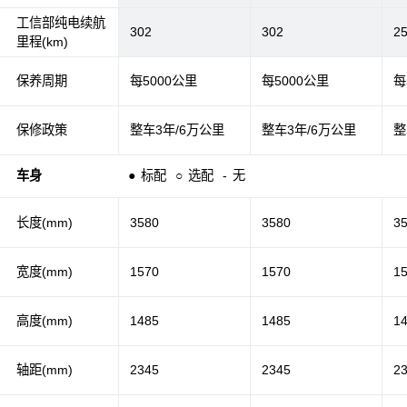
工信部纯电续航
302
302
2
里程(km)
保养周期
每5000公里
每5000公里
每
保修政策
整车3年/6万公里
整车3年/6万公里
整
车身
●
标配
○
选配
-
无
长度(mm)
3580
3580
3
宽度(mm)
1570
1570
1
高度(mm)
1485
1485
1
轴距(mm)
2345
2345
2