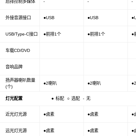
后排控制多媒体
-
-
-
外接音源接口
●USB
●USB
●
USB/Type-C接口
●前排1个
●前排1个
●
车载CD/DVD
音响品牌
扬声器喇叭数量
●2喇叭
●2喇叭
●
(个)
灯光配置
●
标配
○
选配
-
无
近光灯光源
●卤素
●卤素
●
远光灯光源
●卤素
●卤素
●