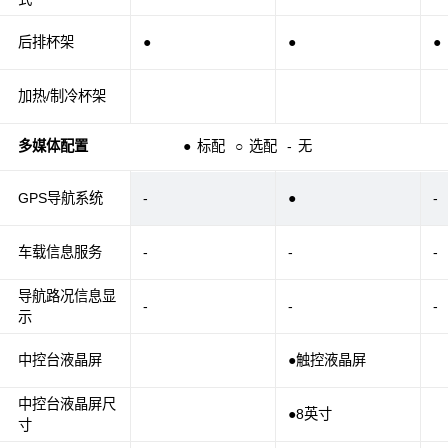
后排杯架
●
●
●
加热/制冷杯架
多媒体配置
●
标配
○
选配
-
无
GPS导航系统
-
●
-
车载信息服务
-
-
-
导航路况信息显
-
-
-
示
中控台液晶屏
●触控液晶屏
中控台液晶屏尺
●8英寸
寸