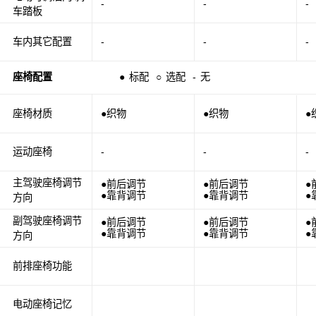
-
-
-
车踏板
车内其它配置
-
-
-
座椅配置
●
标配
○
选配
-
无
座椅材质
●织物
●织物
●
运动座椅
-
-
-
主驾驶座椅调节
●前后调节
●前后调节
●
●靠背调节
●靠背调节
●
方向
副驾驶座椅调节
●前后调节
●前后调节
●
●靠背调节
●靠背调节
●
方向
前排座椅功能
电动座椅记忆