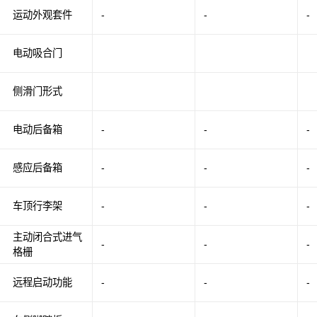
运动外观套件
-
-
-
电动吸合门
侧滑门形式
电动后备箱
-
-
-
感应后备箱
-
-
-
车顶行李架
-
-
-
主动闭合式进气
-
-
-
格栅
远程启动功能
-
-
-