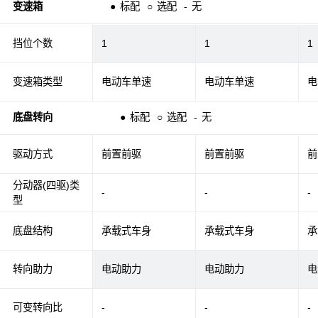
变速箱
●
标配
○
选配
-
无
挡位个数
1
1
1
变速箱类型
电动车单速
电动车单速
电
底盘转向
●
标配
○
选配
-
无
驱动方式
前置前驱
前置前驱
前
分动器(四驱)类
-
-
-
型
底盘结构
承载式车身
承载式车身
承
转向助力
电动助力
电动助力
电
可变转向比
-
-
-