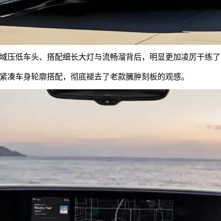
域压低车头、搭配细长大灯与流畅溜背后，明显更加凌厉干练了
紧凑车身轮廓搭配，彻底褪去了老款臃肿刻板的观感。