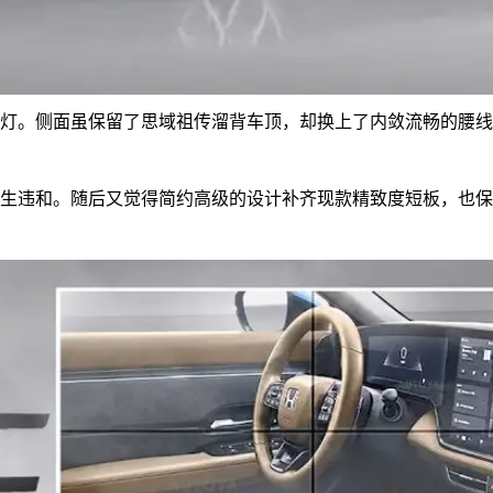
大灯。侧面虽保留了思域祖传溜背车顶，却换上了内敛流畅的腰
生违和。随后又觉得简约高级的设计补齐现款精致度短板，也