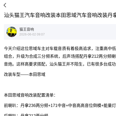
汕头猫王汽车音响改装本田思域汽车音响改装丹拿23
猫王音响
2026-06-02 09:07
今天介绍这位思域车主对车载音质有着极高追求，注重高中低频
组合，升级为合成三分频系统，后声场搭配丹拿212两分频喇
音炮。这样高要求搭配，汕头猫王并不陌生，已有很多台成功
改装车型——本田思域
本田思域音响改装配置清单：
前喇叭：丹拿236两分频+171中音+中音高高音位倒模+能量灯
后喇叭：丹拿212两分频