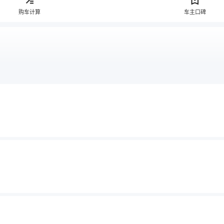
购车计算
车主口碑
售）
2017款（停售）
2016款（停售）