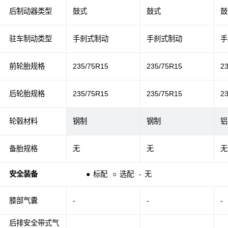
后制动器类型
鼓式
鼓式
鼓
驻车制动类型
手刹式制动
手刹式制动
手
前轮胎规格
235/75R15
235/75R15
2
后轮胎规格
235/75R15
235/75R15
2
轮毂材料
钢制
钢制
铝
备胎规格
无
无
无
安全装备
●
标配
○
选配
-
无
膝部气囊
-
-
-
后排安全带式气