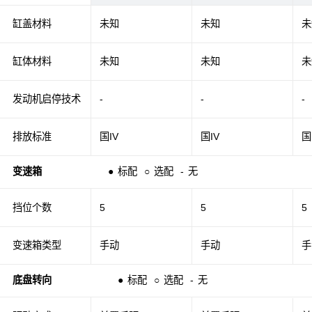
缸盖材料
未知
未知
未
缸体材料
未知
未知
未
发动机启停技术
-
-
-
排放标准
国IV
国IV
国
变速箱
●
标配
○
选配
-
无
挡位个数
5
5
5
变速箱类型
手动
手动
手
底盘转向
●
标配
○
选配
-
无