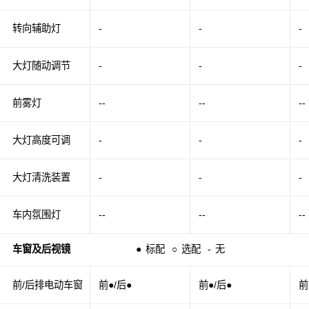
转向辅助灯
-
-
-
大灯随动调节
-
-
-
前雾灯
--
--
--
大灯高度可调
-
-
-
大灯清洗装置
-
-
-
车内氛围灯
--
--
--
车窗及后视镜
●
标配
○
选配
-
无
前/后排电动车窗
前●/后●
前●/后●
前