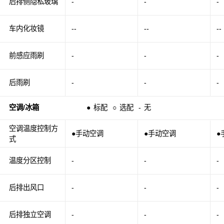
后排侧隐私玻璃
-
-
-
车内化妆镜
--
--
--
前感应雨刷
-
-
-
后雨刷
-
-
-
空调/冰箱
●
标配
○
选配
-
无
空调温度控制方
●手动空调
●手动空调
●
式
温度分区控制
-
-
-
后排出风口
-
-
-
后排独立空调
-
-
-