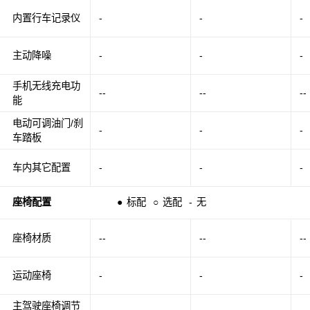
内置行车记录仪
-
-
-
主动降噪
-
-
-
手机无线充电功
--
--
--
能
电动可调油门/刹
-
-
-
车踏板
车内其它配置
-
-
-
座椅配置
●
标配
○
选配
-
无
座椅材质
--
--
--
运动座椅
-
-
-
主驾驶座椅调节