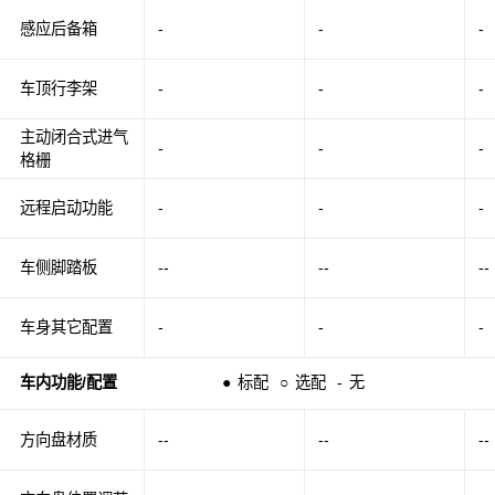
感应后备箱
-
-
-
车顶行李架
-
-
-
主动闭合式进气
-
-
-
格栅
远程启动功能
-
-
-
车侧脚踏板
--
--
--
车身其它配置
-
-
-
车内功能/配置
●
标配
○
选配
-
无
方向盘材质
--
--
--