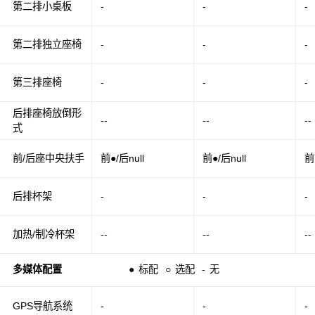
第二排小桌板
-
-
-
第二排独立座椅
-
-
-
第三排座椅
-
-
-
后排座椅放倒形
--
--
--
式
前/后座中央扶手
前●/后null
前●/后null
前
后排杯架
-
-
-
加热/制冷杯架
--
--
--
多媒体配置
●
标配
○
选配
-
无
GPS导航系统
-
-
-