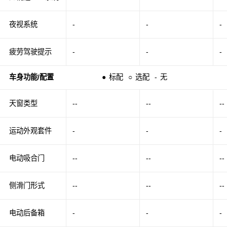
夜视系统
-
-
-
疲劳驾驶提示
-
-
-
车身功能/配置
●
标配
○
选配
-
无
天窗类型
--
--
--
运动外观套件
-
-
-
电动吸合门
--
--
--
侧滑门形式
--
--
--
电动后备箱
-
-
-