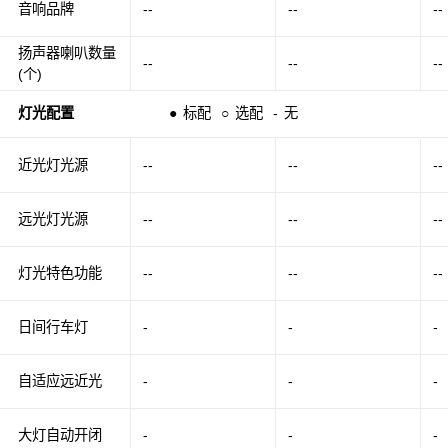
音响品牌
--
--
--
扬声器喇叭数量
--
--
--
(个)
灯光配置
●
标配
○
选配
-
无
近光灯光源
--
--
--
远光灯光源
--
--
--
灯光特色功能
--
--
--
日间行车灯
-
-
-
自适应远近光
-
-
-
大灯自动开闭
-
-
-