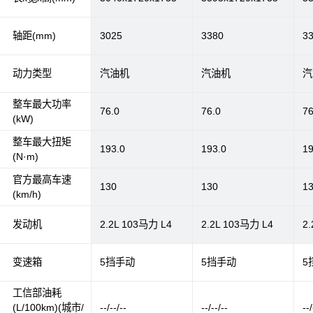
轴距(mm)
3025
3380
3
动力类型
汽油机
汽油机
汽
整车最大功率
76.0
76.0
76
(kW)
整车最大扭矩
193.0
193.0
19
(N·m)
官方最高车速
130
130
1
(km/h)
发动机
2.2L 103马力 L4
2.2L 103马力 L4
2
变速箱
5挡手动
5挡手动
5
工信部油耗
(L/100km)(城市/
--/--/--
--/--/--
--/