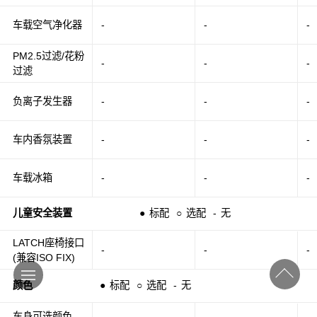
车载空气净化器
-
-
-
PM2.5过滤/花粉
-
-
-
过滤
负离子发生器
-
-
-
车内香氛装置
-
-
-
车载冰箱
-
-
-
儿童安全装置
●
标配
○
选配
-
无
LATCH座椅接口
-
-
-
(兼容ISO FIX)
颜色
●
标配
○
选配
-
无
车身可选颜色
-
-
-