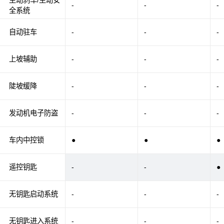
-
-
-
全系统
自动驻车
-
-
-
上坡辅助
-
-
-
陡坡缓降
-
-
-
发动机电子防盗
-
-
-
车内中控锁
●
●
●
遥控钥匙
-
-
●
无钥匙启动系统
-
-
-
无钥匙进入系统
-
-
-