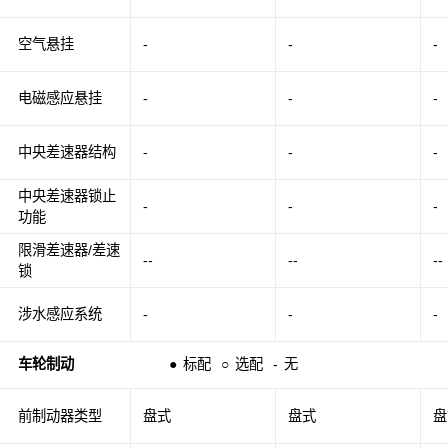
空气悬挂
-
-
-
电磁感应悬挂
-
-
-
中央差速器结构
-
-
-
中央差速器锁止
-
-
-
功能
限滑差速器/差速
--
--
--
锁
涉水感应系统
-
-
-
车轮制动
●
标配
○
选配
-
无
前制动器类型
盘式
盘式
盘