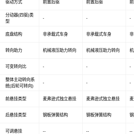
驱动方式
前置后驱
前置后驱
前
分动器(四驱)类
-
-
-
型
底盘结构
非承载式车身
非承载式车身
非
转向助力
机械液压助力转向
机械液压助力转向
机
可变转向比
-
-
-
整体主动转向系
-
-
-
统(后轮可转向)
前悬挂类型
麦弗逊式独立悬挂
麦弗逊式独立悬挂
麦
后悬挂类型
钢板弹簧结构
钢板弹簧结构
钢
可调悬挂
--
--
--