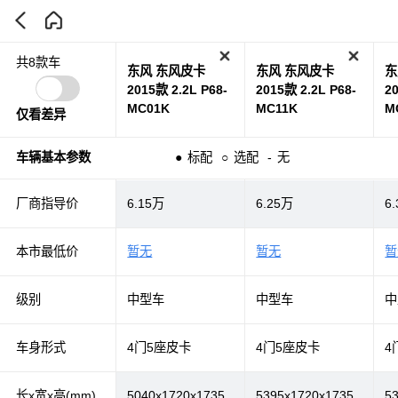
共8款车
东风 东风皮卡
东风 东风皮卡
东
2015款 2.2L P68-
2015款 2.2L P68-
2
MC01K
MC11K
M
仅看差异
车辆基本参数
●
标配
○
选配
-
无
厂商指导价
6.15万
6.25万
6
本市最低价
暂无
暂无
暂
级别
中型车
中型车
中
车身形式
4门5座皮卡
4门5座皮卡
4
长x宽x高(mm)
5040x1720x1735
5395x1720x1735
5