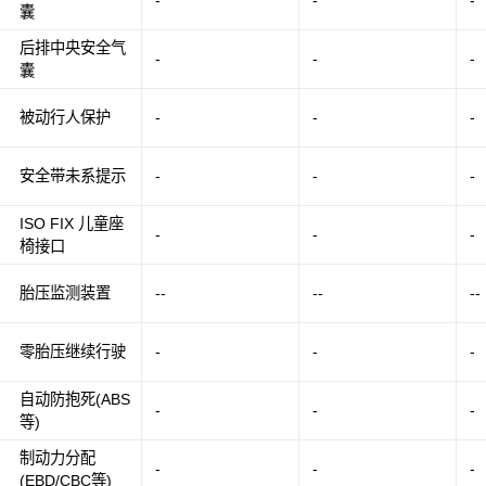
-
-
-
囊
后排中央安全气
-
-
-
囊
被动行人保护
-
-
-
安全带未系提示
-
-
-
ISO FIX 儿童座
-
-
-
椅接口
胎压监测装置
--
--
--
零胎压继续行驶
-
-
-
自动防抱死(ABS
-
-
-
等)
制动力分配
-
-
-
(EBD/CBC等)