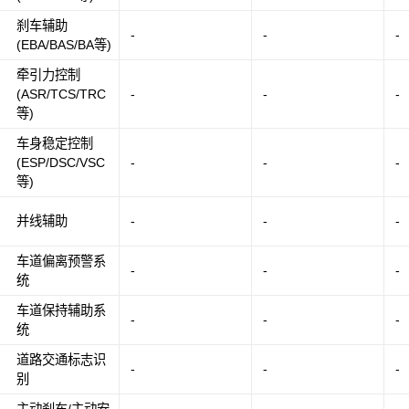
刹车辅助
-
-
-
(EBA/BAS/BA等)
牵引力控制
(ASR/TCS/TRC
-
-
-
等)
车身稳定控制
(ESP/DSC/VSC
-
-
-
等)
并线辅助
-
-
-
车道偏离预警系
-
-
-
统
车道保持辅助系
-
-
-
统
道路交通标志识
-
-
-
别
主动刹车/主动安