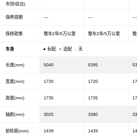
市郊/综合)
保养周期
---
---
--
保修政策
整车2年/5万公里
整车2年/5万公里
整
车身
●
标配
○
选配
-
无
长度(mm)
5040
5395
5
宽度(mm)
1720
1720
1
高度(mm)
1735
1735
1
轴距(mm)
3025
3380
3
前轮距(mm)
1439
1439
1