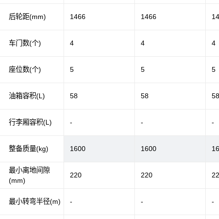
后轮距(mm)
1466
1466
1
车门数(个)
4
4
4
座位数(个)
5
5
5
油箱容积(L)
58
58
5
行李厢容积(L)
-
-
-
整备质量(kg)
1600
1600
1
最小离地间隙
220
220
2
(mm)
最小转弯半径(m)
-
-
-