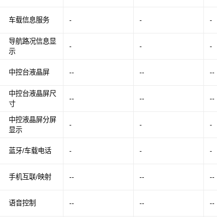
车载信息服务
-
-
-
导航路况信息显
-
-
-
示
中控台液晶屏
--
--
--
中控台液晶屏尺
--
--
--
寸
中控液晶屏分屏
-
-
-
显示
蓝牙/车载电话
-
-
-
手机互联/映射
--
--
--
语音控制
--
--
--