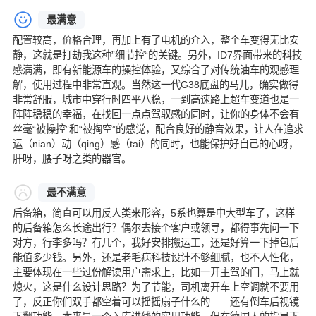
最满意
配置较高，价格合理，再加上有了电机的介入，整个车变得无比安
静，这就是打劫我这种”细节控“的关键。另外，ID7界面带来的科技
感满满，即有新能源车的操控体验，又综合了对传统油车的观感理
解，使用过程中非常直观。当然这一代G38底盘的马儿，确实做得
非常舒服，城市中穿行时四平八稳，一到高速路上超车变道也是一
阵阵稳稳的幸福，在找回一点点驾驭感的同时，让你的身体不会有
丝毫“被操控”和“被掏空”的感觉，配合良好的静音效果，让人在追求
运（nian）动（qing）感（tai）的同时，也能保护好自己的心呀，
肝呀，腰子呀之类的器官。
最不满意
后备箱，简直可以用反人类来形容，5系也算是中大型车了，这样
的后备箱怎么长途出行？偶尔去接个客户或领导，都得事先问一下
对方，行李多吗？有几个，我好安排搬运工，还是好算一下掉包后
能值多少钱。另外，还是老毛病科技设计不够细腻，也不人性化，
主要体现在一些过份解读用户需求上，比如一开主驾的门，马上就
熄火，这是什么设计思路？为了节能，司机离开车上空调就不要用
了，反正你们双手都空着可以摇摇扇子什么的……还有倒车后视镜