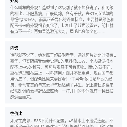
外观
什么叫车的外观？造型到了这级别了就不想多说了，和同级
的相比，环肥燕瘦，百般风韵，各有千秋，去KTV点过单的
都懂*@*&%*&，而真正差异化的评价标准，主要就是颜色和
配置带来的外观细节变化了。比如上了超声波雷达，前杠就
有点不一样；再如果选激光大灯，眉毛也会染个色……
内饰
造型就不说了，绝对属于超级耐看型，通过照片对比时没有E
豪华，但实际感受你会觉得E的用料很LOW，个人感觉根本
配不上中S的称号，可照片观赏不可看实物。而5的就不同，
赢在造型和布局上，材料选用方面并不是重点，现在国产都
用仿皮了，但配色比原来更好看！“干邑色”依旧是那么的经
典，非常完美的与其豪华气质达到了共生，配上按钮多得来
经常乱调的豪华舒适型座椅，一打开门的瞬间就有一种显摆
感迎面而来。
性价比
如果在成都，535不论什么配置，4S基本上不接受选配。不
知道出于什么原因？是这年头销售换得特别频繁，制约了提