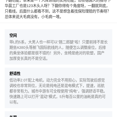
下翻功能，本来是一个入库进线的实用功能，但在德国人的指导下
华晨工厂也是123木头人呀？下翻你得有个角度呀，一翻就到底，
只看线，后面什么都看不到，这不是想急着找保险理赔的节奏呀？
总体来说大毛病没有，小毛病一堆。
空间
带L的5系，大男人也一样可以“翘二郎腿”啦！只要前排不是长
期坐A380头等舱飞国际航线的人，随便怎么调整座位，后排
的乘坐体验都是很不错的！另外，坐椅是绝对的软塑，国产
加厚变长真的不是空话。
舒适性
低功率2.0T配上电机，动力完全不用担心，实际驾驶后感觉
调校也非常到位，无论是纯电还是混电模式下，提速，巡航
都非常有力。城市中游车可全程使用”纯电“，强调舒适平稳。
快速路上可以打开”混动“模式，5升每百公里的油耗是真的可
以有。