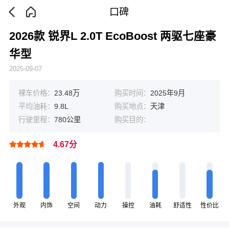
口碑
2026款 锐界L 2.0T EcoBoost 两驱七座豪
华型
2025-09-07
裸车价格：
23.48万
购买时间：
2025年9月
平均油耗：
9.8L
购买地点：
天津
行驶里程：
780公里
购买目的：
4.67分
外观
内饰
空间
动力
操控
油耗
舒适性
性价比