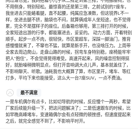
间过道也宽，我妈抱着小儿子从二排走到第三排，不用挪座椅，也
不用侧身，特别轻松。最惊喜的还是第三排，之前试别的7座车，
我坐进去只能蜷着腿，直不起腰，纯属应急凑数，但这锐界L不一
样，坐进去腿不挤，脑袋也不闷，就算俩成年人坐短途，也不觉得
累，完全不是摆样子的座位。后备箱也够用，第三排打开的时候，
全家短途出游的行李，都能塞进去，妥妥的。 动力方面，开着特别
顺手。起步一点不肉，很轻快，市区里超车，深踩一脚油门，推背
感慢慢就来了，不窜也不猛，就算是新手开，也没啥压力。上周带
全家去周边爬山，走盘山路的时候，拐弯车身特别稳，座椅能牢牢
把人“抱住”，不会觉得晃得难受。高速开起来，风的噪音控制得挺
好，就胎噪稍微明显点，但打开音响调大点儿声，基本就盖住了，
不影响聊天、听歌。油耗我也大概算了算，市区里开，堵车、等红
灯多，平均下来也能接受，这么大一台7座SUV，一点不费油。
最不满意
一是车机偶尔有点卡，比如切导航的时候，反应慢个一两秒，希望
厂家后续能升级一下，把这问题解决了；二是低速跟车的时候，比
如早晚高峰堵车，变速箱偶尔会有点轻微的顿挫感，但速度提起来
之后，就完全感觉不到了，不影响平时开。