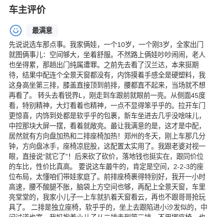
车主评价
最满意
先说说选车那点事。我家俩娃，一个10岁，一个刚3岁，全家出门
就图俩事儿：空间够大，坐着舒服。不然路上俩娃吵吵闹闹，老人
也坐得累，那趟出门纯属遭罪。之前先去看了汉兰达，本来挺期
待，结果中配连个全景天窗都没有，内饰摸着手感全是硬塑料，我
这身高坐第三排，膝盖直接顶到前排，腰都直不起来，当场就不想
再看了。 转头去看锐界L，刚走到车跟前就眼前一亮。从侧面45度
看，特别精神，大灯看着也精神，一点不显得笨乎乎的。拉开车门
更惊喜，内饰到处都是软乎乎的包裹，新车坐进去几乎没啥味儿，
中控那块大屏一摆，看着就敞亮。最让我满意的是，这才是中配，
居然就有方向盘加热和二排座椅加热！郑州的冬天，刚上车那几分
钟，方向盘冰手，座椅凉屁股，这配置太实用了。我跟老婆对视一
眼，直接说“就它了”！后来砍了砍价，落地钱也挺实在，跟同价位
的车比，性价比真高。 要说这车最牛的，肯定是空间，2-2-3的座
位布局，太懂咱们带娃家庭了。前排座椅裹得特别好，我开一小时
高速，腰不酸腿不胀，脑袋上方空间也够，再配上全景天窗，车里
亮堂堂的，我家小儿子一上车就扒着天窗看云，再也不跟哥哥抢玩
具了。 二排是独立座椅，软乎乎的，坐上去跟陷进小沙发似的，中