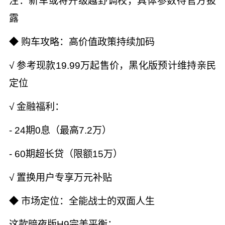
注：新车或将升级越野调校，具体参数待官方披
露
◆ 购车攻略：高价值政策持续加码
√ 参考现款19.99万起售价，黑化版预计维持亲民
定位
√ 金融福利：
- 24期0息（最高7.2万）
- 60期超长贷（限额15万）
√ 置换用户专享万元补贴
◆ 市场定位：全能战士的双面人生
这款暗夜版H9完美平衡：