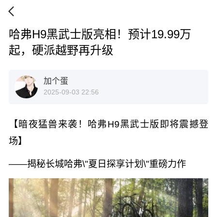
哈弗H9黑武士版亮相！预计19.99万
起，硬派越野再升级
加个蛋
2025-09-03 22:56
【暗夜猛兽来袭！哈弗H9黑武士版即将震撼登
场】
——揭秘长城哈弗\"夏日探享计划\"重磅力作