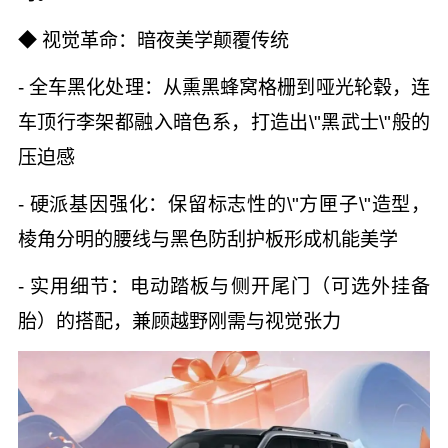
◆ 视觉革命：暗夜美学颠覆传统
- 全车黑化处理：从熏黑蜂窝格栅到哑光轮毂，连
车顶行李架都融入暗色系，打造出\"黑武士\"般的
压迫感
- 硬派基因强化：保留标志性的\"方匣子\"造型，
棱角分明的腰线与黑色防刮护板形成机能美学
- 实用细节：电动踏板与侧开尾门（可选外挂备
胎）的搭配，兼顾越野刚需与视觉张力