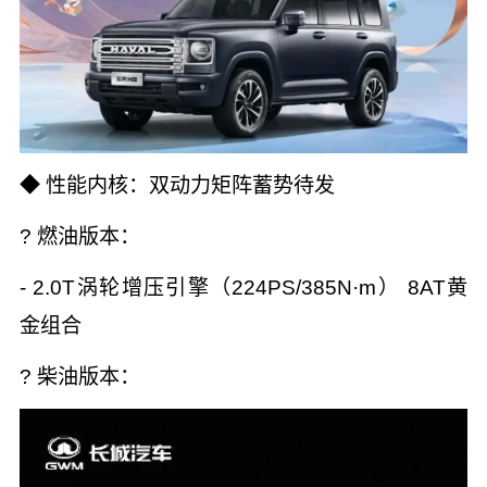
◆ 性能内核：双动力矩阵蓄势待发
? 燃油版本：
- 2.0T涡轮增压引擎（224PS/385N·m） 8AT黄
金组合
? 柴油版本：