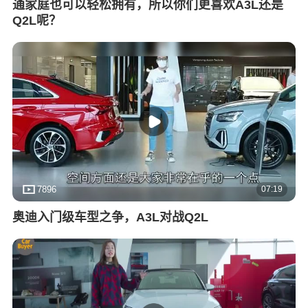
通家庭也可以轻松拥有，所以你们更喜欢A3L还是
Q2L呢？
07:19
7896
奥迪入门级车型之争，A3L对战Q2L