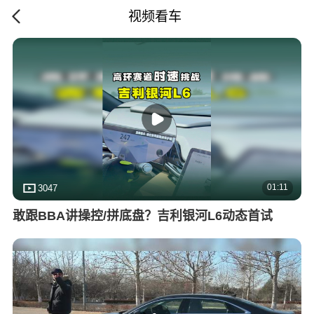
视频看车
01:11
3047
敢跟BBA讲操控/拼底盘？吉利银河L6动态首试