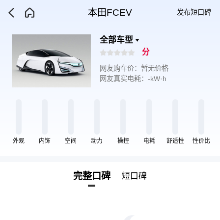
本田FCEV
发布短口碑
全部车型
分
网友购车价：暂无价格
网友真实电耗：-kW·h
外观
内饰
空间
动力
操控
电耗
舒适性
性价比
完整口碑
短口碑