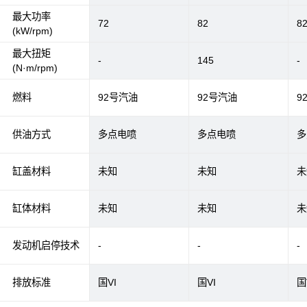
最大功率
72
82
8
(kW/rpm)
最大扭矩
-
145
-
(N·m/rpm)
燃料
92号汽油
92号汽油
9
供油方式
多点电喷
多点电喷
多
缸盖材料
未知
未知
未
缸体材料
未知
未知
未
发动机启停技术
-
-
-
排放标准
国VI
国VI
国