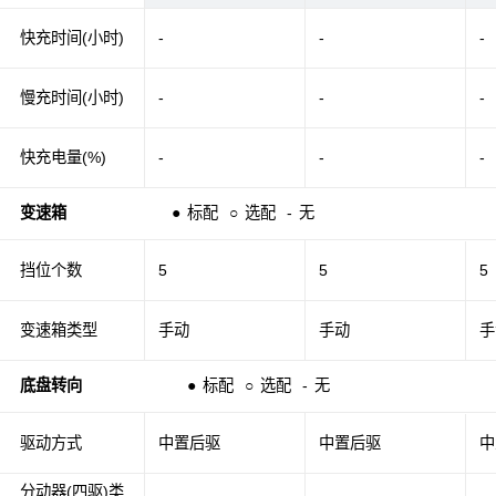
快充时间(小时)
-
-
-
慢充时间(小时)
-
-
-
快充电量(%)
-
-
-
变速箱
●
标配
○
选配
-
无
挡位个数
5
5
5
变速箱类型
手动
手动
手
底盘转向
●
标配
○
选配
-
无
驱动方式
中置后驱
中置后驱
中
分动器(四驱)类