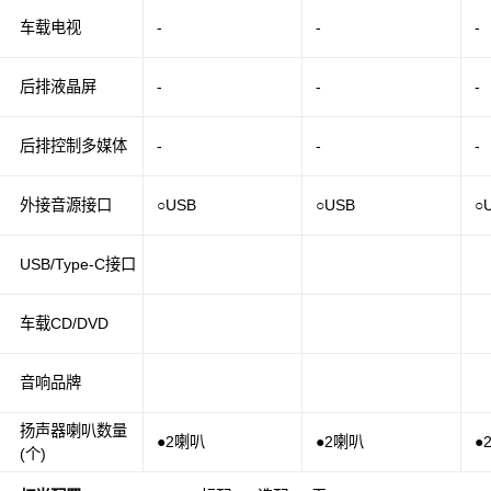
车载电视
-
-
-
后排液晶屏
-
-
-
后排控制多媒体
-
-
-
外接音源接口
○USB
○USB
○
USB/Type-C接口
车载CD/DVD
音响品牌
扬声器喇叭数量
●2喇叭
●2喇叭
●
(个)