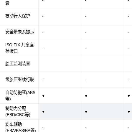
-
-
-
囊
被动行人保护
-
-
-
安全带未系提示
-
-
-
ISO FIX 儿童座
-
-
-
椅接口
胎压监测装置
零胎压继续行驶
-
-
-
自动防抱死(ABS
●
●
●
等)
制动力分配
●
●
●
(EBD/CBC等)
刹车辅助
-
-
-
(EBA/BAS/BA等)