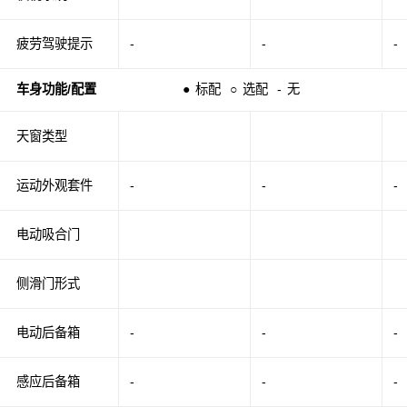
疲劳驾驶提示
-
-
-
车身功能/配置
●
标配
○
选配
-
无
天窗类型
运动外观套件
-
-
-
电动吸合门
侧滑门形式
电动后备箱
-
-
-
感应后备箱
-
-
-