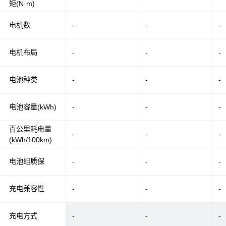
矩(N·m)
电机数
-
-
-
电机布局
-
-
-
电池种类
-
-
-
电池容量(kWh)
-
-
-
百公里耗电量
-
-
-
(kWh/100km)
电池组质保
-
-
-
充电兼容性
-
-
-
充电方式
-
-
-