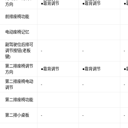
●靠背调节
●靠背调节
●
方向
前排座椅功能
电动座椅记忆
副驾驶位后排可
调节按钮(老板
-
-
-
键)
第二排座椅调节
●靠背调节
●靠背调节
●
方向
第二排座椅电动
-
-
-
调节
第二排座椅功能
第二排小桌板
-
-
-