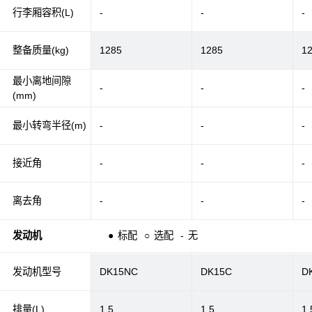
行李厢容积(L)
-
-
-
整备质量(kg)
1285
1285
1
最小离地间隙
-
-
-
(mm)
最小转弯半径(m)
-
-
-
接近角
-
-
-
离去角
-
-
-
发动机
●
标配
○
选配
-
无
发动机型号
DK15NC
DK15C
D
排量(L)
1.5
1.5
1.