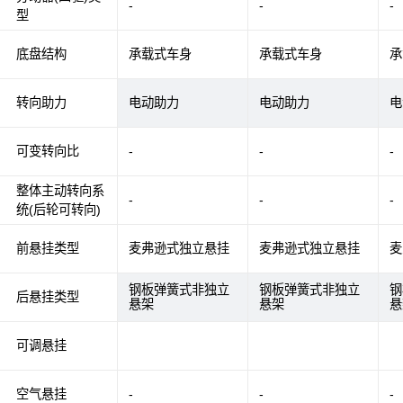
-
-
-
型
底盘结构
承载式车身
承载式车身
承
转向助力
电动助力
电动助力
电
可变转向比
-
-
-
整体主动转向系
-
-
-
统(后轮可转向)
前悬挂类型
麦弗逊式独立悬挂
麦弗逊式独立悬挂
麦
钢板弹簧式非独立
钢板弹簧式非独立
钢
后悬挂类型
悬架
悬架
悬
可调悬挂
空气悬挂
-
-
-