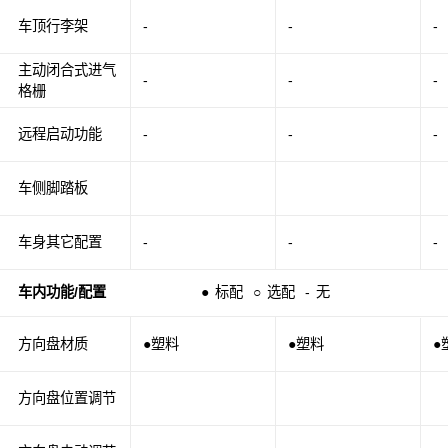
车顶行李架
-
-
-
主动闭合式进气
-
-
-
格栅
远程启动功能
-
-
-
车侧脚踏板
车身其它配置
-
-
-
车内功能/配置
●
标配
○
选配
-
无
方向盘材质
●塑料
●塑料
●
方向盘位置调节