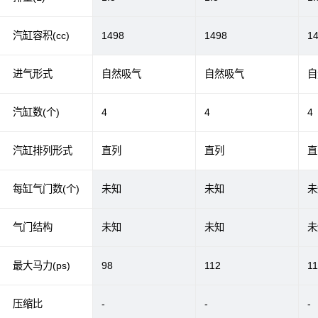
汽缸容积(cc)
1498
1498
1
进气形式
自然吸气
自然吸气
自
汽缸数(个)
4
4
4
汽缸排列形式
直列
直列
直
每缸气门数(个)
未知
未知
未
气门结构
未知
未知
未
最大马力(ps)
98
112
1
压缩比
-
-
-