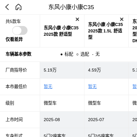
东风小康小康C35
东
共5款车
东风小康 小康C35
东风小康 小康C35
2
2025款 1.5L 舒适
2025款 舒适型
型
型
仅看差异
D
车辆基本参数
●
标配
○
选配
-
无
厂商指导价
5.19万
4.59万
5
本市最低价
暂无
暂无
暂
级别
微型车
微型车
微
上市时间
2025-08
2025-07
2
车身形式
5门2座客车
5门2/5座客车
5