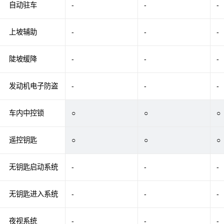
自动驻车
-
-
-
上坡辅助
-
-
-
陡坡缓降
-
-
-
发动机电子防盗
-
-
-
车内中控锁
○
○
○
遥控钥匙
○
○
○
无钥匙启动系统
-
-
-
无钥匙进入系统
-
-
-
夜视系统
-
-
-