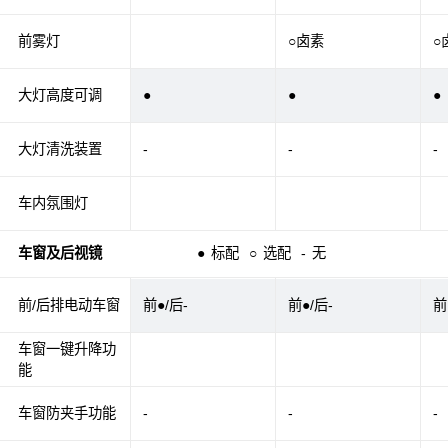
前雾灯
○卤素
○
大灯高度可调
●
●
●
大灯清洗装置
-
-
-
车内氛围灯
车窗及后视镜
●
标配
○
选配
-
无
前/后排电动车窗
前●/后-
前●/后-
前
车窗一键升降功
能
车窗防夹手功能
-
-
-