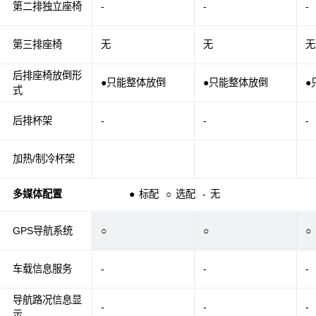
第二排独立座椅
-
-
-
第三排座椅
无
无
无
后排座椅放倒形
●只能整体放倒
●只能整体放倒
●
式
后排杯架
-
-
-
加热/制冷杯架
多媒体配置
●
标配
○
选配
-
无
GPS导航系统
○
○
○
车载信息服务
-
-
-
导航路况信息显
-
-
-
示