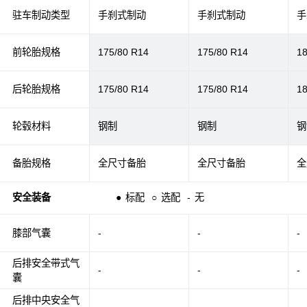
驻车制动类型
手刹式制动
手刹式制动
手
前轮胎规格
175/80 R14
175/80 R14
1
后轮胎规格
175/80 R14
175/80 R14
1
轮毂材料
钢制
钢制
钢
备胎规格
全尺寸备胎
全尺寸备胎
全
安全装备
●
标配
○
选配
-
无
膝部气囊
-
-
-
后排安全带式气
-
-
-
囊
后排中央安全气