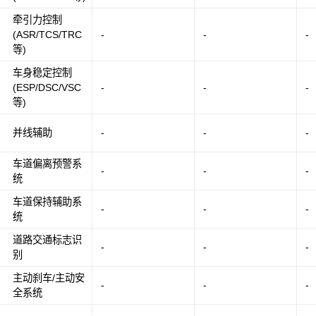
牵引力控制
(ASR/TCS/TRC
-
-
-
等)
车身稳定控制
(ESP/DSC/VSC
-
-
-
等)
并线辅助
-
-
-
车道偏离预警系
-
-
-
统
车道保持辅助系
-
-
-
统
道路交通标志识
-
-
-
别
主动刹车/主动安
-
-
-
全系统