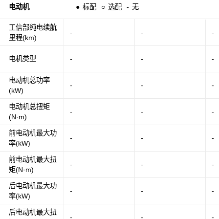
电动机
●
标配
○
选配
-
无
工信部纯电续航
-
-
-
里程(km)
电机类型
-
-
-
电动机总功率
-
-
-
(kW)
电动机总扭矩
-
-
-
(N·m)
前电动机最大功
-
-
-
率(kW)
前电动机最大扭
-
-
-
矩(N·m)
后电动机最大功
-
-
-
率(kW)
后电动机最大扭
-
-
-