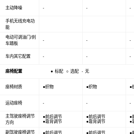
主动降噪
-
-
-
手机无线充电功
能
电动可调油门/刹
-
-
-
车踏板
车内其它配置
-
-
-
座椅配置
●
标配
○
选配
-
无
座椅材质
●织物
●织物
●
运动座椅
-
-
-
主驾驶座椅调节
●前后调节
●前后调节
●
●靠背调节
●靠背调节
●
方向
副驾驶座椅调节
●前后调节
●前后调节
●