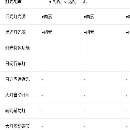
灯光配置
●
标配
○
选配
-
无
近光灯光源
●卤素
●卤素
●
远光灯光源
●卤素
●卤素
●
灯光特色功能
日间行车灯
-
-
-
自适应远近光
-
-
-
大灯自动开闭
-
-
-
转向辅助灯
-
-
-
大灯随动调节
-
-
-