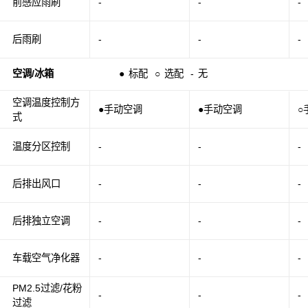
前感应雨刷
-
-
-
后雨刷
-
-
-
空调/冰箱
●
标配
○
选配
-
无
空调温度控制方
●手动空调
●手动空调
○
式
温度分区控制
-
-
-
后排出风口
-
-
-
后排独立空调
-
-
-
车载空气净化器
-
-
-
PM2.5过滤/花粉
-
-
-
过滤