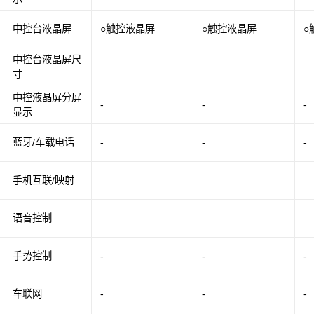
中控台液晶屏
○触控液晶屏
○触控液晶屏
○
中控台液晶屏尺
寸
中控液晶屏分屏
-
-
-
显示
蓝牙/车载电话
-
-
-
手机互联/映射
语音控制
手势控制
-
-
-
车联网
-
-
-