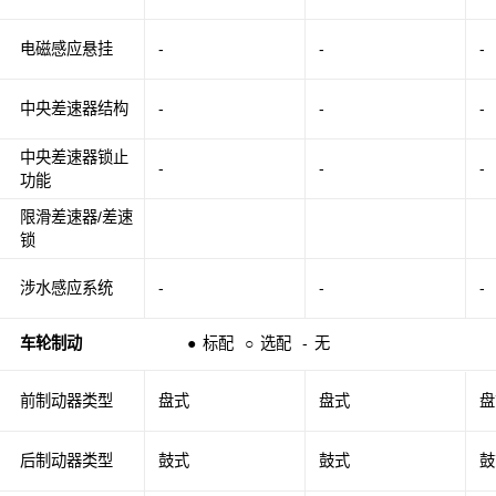
电磁感应悬挂
-
-
-
中央差速器结构
-
-
-
中央差速器锁止
-
-
-
功能
限滑差速器/差速
锁
涉水感应系统
-
-
-
车轮制动
●
标配
○
选配
-
无
前制动器类型
盘式
盘式
盘
后制动器类型
鼓式
鼓式
鼓