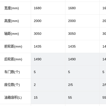
宽度(mm)
1680
1680
1
高度(mm)
2000
2000
2
轴距(mm)
3050
3050
3
前轮距(mm)
1435
1435
1
后轮距(mm)
1490
1490
1
车门数(个)
5
5
5
座位数(个)
2
2/5
2/
油箱容积(L)
15
55
5