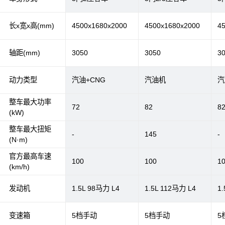
长x宽x高(mm)
4500x1680x2000
4500x1680x2000
4
轴距(mm)
3050
3050
3
动力类型
汽油+CNG
汽油机
汽
整车最大功率
72
82
8
(kW)
整车最大扭矩
-
145
-
(N·m)
官方最高车速
100
100
1
(km/h)
发动机
1.5L 98马力 L4
1.5L 112马力 L4
1
变速箱
5档手动
5档手动
5