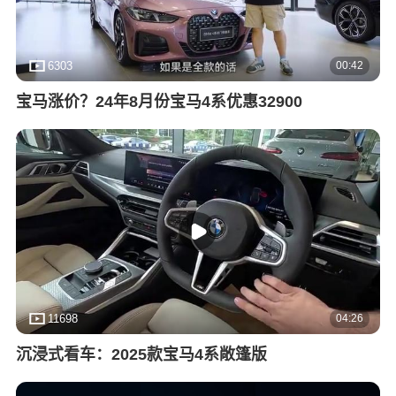
00:42
6303
宝马涨价？24年8月份宝马4系优惠32900
04:26
11698
沉浸式看车：2025款宝马4系敞篷版