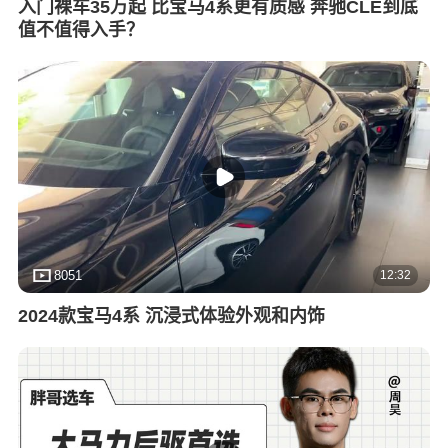
入门裸车35万起 比宝马4系更有质感 奔驰CLE到底
值不值得入手？
12:32
8051
2024款宝马4系 沉浸式体验外观和内饰