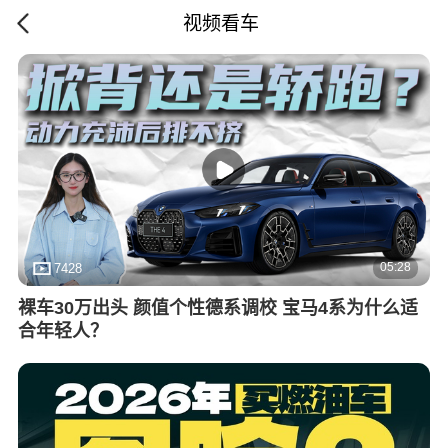
视频看车
05:28
7428
裸车30万出头 颜值个性德系调校 宝马4系为什么适
合年轻人？