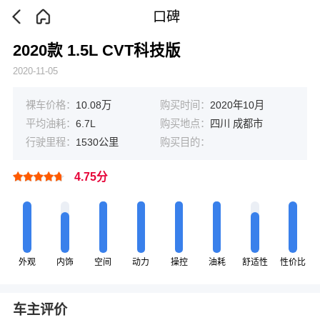
口碑
2020款 1.5L CVT科技版
2020-11-05
裸车价格：
10.08万
购买时间：
2020年10月
平均油耗：
6.7L
购买地点：
四川 成都市
行驶里程：
1530公里
购买目的：
4.75分
外观
内饰
空间
动力
操控
油耗
舒适性
性价比
车主评价