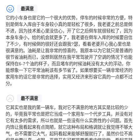
最满意
它的小车身也是它的一个很大的优势，停车的时候非常的方便，特
别是倒车入库由于车身较小真的是轻松了很多，我老婆之前总是倒
不进，因为技术差心里没信心，开了它之后倒车就很轻松了，因为
本身车身小，给的机会就更多了，我老婆在倒车入库的时候要自信
了不少，有时候倒的很好还会跟我?瑟，看着老婆开心我心里也是
很满意的。油耗是让我非常的惊喜的，我原本以为它就只是普通的
很节省油耗而已，没想到居然在我平常驾驶开了空调的情况下也能
保持在6-7个油的样子，而且堵车的时候油耗没有太大的浮动，你
能想象一下它平常油耗该有多节省了。如果想要买一辆非常经济的
家用车的话它是非常的选择，实用又经济来形容它真的一点都不过
分。
最不满意
它其实也是我的第一辆车，我对它不满意的地方其实是比较的少
的，毕竟我平常也是把它当成一个家用车一个代步工具，并没有对
它有太多的需求，所以也就是一些没有什么实质性的小问题。首先
内饰让我看起来有点简陋，就它这种布局和格调就让我觉得不够大
气，也不需要它大气，起码看起来能够舒服就行了，虽然价位不高