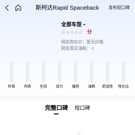
斯柯达Rapid Spaceback
发布短口碑
全部车型
分
网友购车价：暂无价格
网友真实油耗：-L
外观
内饰
空间
动力
操控
油耗
舒适性
性价比
完整口碑
短口碑