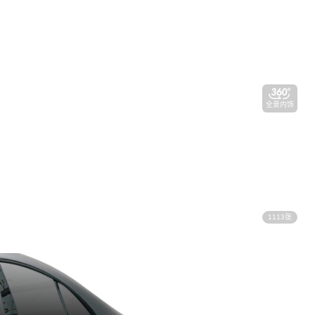
全景内饰
1113张
视频看车