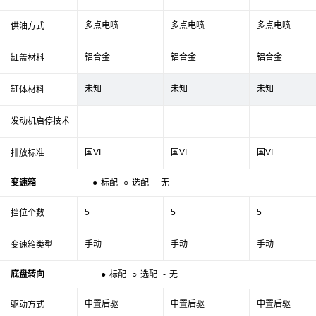
多点电喷
多点电喷
多点电喷
供油方式
铝合金
铝合金
铝合金
缸盖材料
未知
未知
未知
缸体材料
-
-
-
发动机启停技术
国VI
国VI
国VI
排放标准
变速箱
●
标配
○
选配
-
无
5
5
5
挡位个数
手动
手动
手动
变速箱类型
底盘转向
●
标配
○
选配
-
无
中置后驱
中置后驱
中置后驱
驱动方式