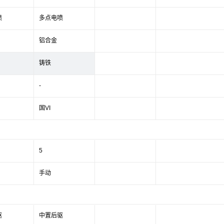
喷
多点电喷
铝合金
铸铁
-
国VI
5
手动
驱
中置后驱