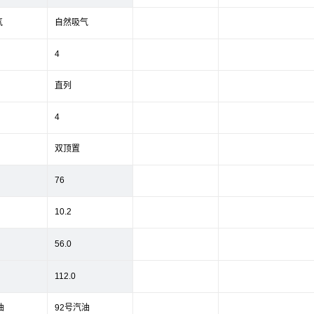
气
自然吸气
4
直列
4
双顶置
76
10.2
56.0
112.0
油
92号汽油