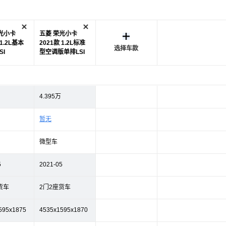
光小卡
五菱 荣光小卡
 1.2L基本
2021款 1.2L标准
选择车款
SI
型空调版单排LSI
4.395万
暂无
微型车
5
2021-05
货车
2门2座货车
595x1875
4535x1595x1870