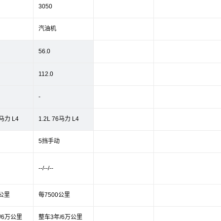
3050
汽油机
56.0
112.0
-
6马力 L4
1.2L 76马力 L4
5挡手动
--/--/--
0公里
每7500公里
/6万公里
整车3年/6万公里