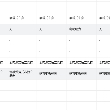
-
-
-
-
承载式车身
承载式车身
承载式车身
承载式
无
无
电动助力
无
-
-
-
-
-
-
-
-
挂
麦弗逊式独立悬挂
麦弗逊式独立悬挂
麦弗逊式独立悬挂
麦弗逊
立
钢板弹簧式非独立
纵置钢板弹簧
纵置钢板弹簧
纵置钢
悬架
-
-
-
-
-
-
-
-