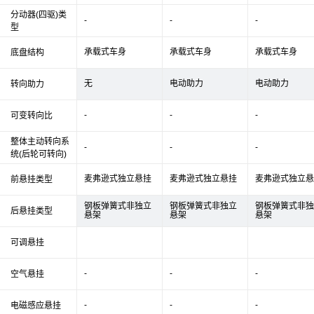
分动器(四驱)类
-
-
-
型
承载式车身
承载式车身
承载式车身
底盘结构
无
电动助力
电动助力
转向助力
-
-
-
可变转向比
整体主动转向系
-
-
-
统(后轮可转向)
麦弗逊式独立悬挂
麦弗逊式独立悬挂
麦弗逊式独立悬
前悬挂类型
钢板弹簧式非独立
钢板弹簧式非独立
钢板弹簧式非独
后悬挂类型
悬架
悬架
悬架
可调悬挂
-
-
-
空气悬挂
-
-
-
电磁感应悬挂