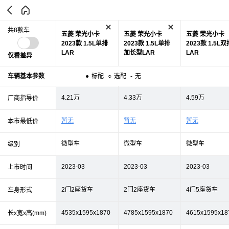
共8款车
五菱 荣光小卡
五菱 荣光小卡
五菱 荣光小卡
2023款 1.5L单排
2023款 1.5L单排
2023款 1.5L双
LAR
加长型LAR
LAR
仅看差异
车辆基本参数
●
标配
○
选配
-
无
4.21万
4.33万
4.59万
厂商指导价
暂无
暂无
暂无
本市最低价
微型车
微型车
微型车
级别
2023-03
2023-03
2023-03
上市时间
2门2座货车
2门2座货车
4门5座货车
车身形式
4535x1595x1870
4785x1595x1870
4615x1595x18
长x宽x高(mm)