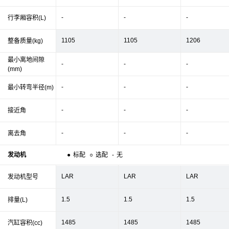
-
-
-
行李厢容积(L)
1105
1105
1206
整备质量(kg)
最小离地间隙
-
-
-
(mm)
-
-
-
最小转弯半径(m)
-
-
-
接近角
-
-
-
离去角
发动机
●
标配
○
选配
-
无
LAR
LAR
LAR
发动机型号
1.5
1.5
1.5
排量(L)
1485
1485
1485
汽缸容积(cc)