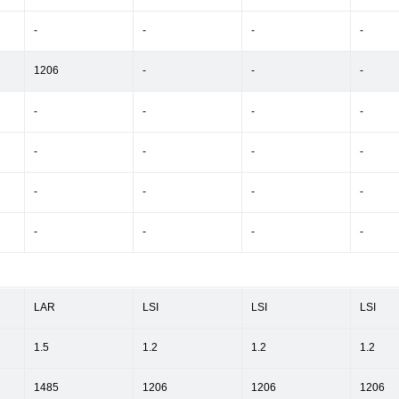
-
-
-
-
1206
-
-
-
-
-
-
-
-
-
-
-
-
-
-
-
-
-
-
-
LAR
LSI
LSI
LSI
1.5
1.2
1.2
1.2
1485
1206
1206
1206