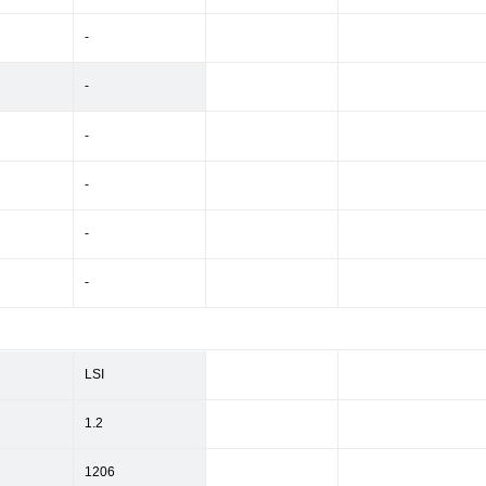
-
-
-
-
-
-
LSI
1.2
1206