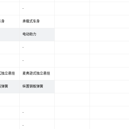
-
车身
承载式车身
电动助力
-
-
式独立悬挂
麦弗逊式独立悬挂
板弹簧
纵置钢板弹簧
-
-