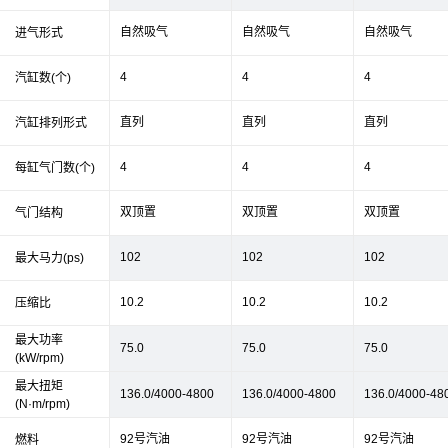
自然吸气
自然吸气
自然吸气
进气形式
4
4
4
汽缸数(个)
直列
直列
直列
汽缸排列形式
4
4
4
每缸气门数(个)
双顶置
双顶置
双顶置
气门结构
102
102
102
最大马力(ps)
10.2
10.2
10.2
压缩比
最大功率
75.0
75.0
75.0
(kW/rpm)
最大扭矩
136.0/4000-4800
136.0/4000-4800
136.0/4000-48
(N·m/rpm)
92号汽油
92号汽油
92号汽油
燃料