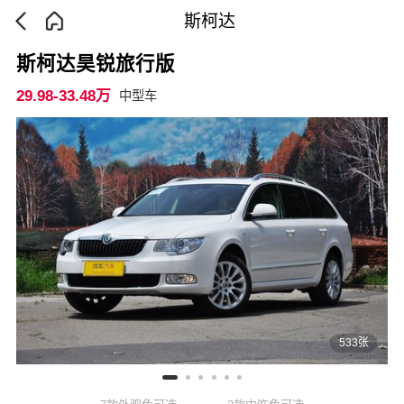
斯柯达
斯柯达昊锐旅行版
29.98-33.48万
中型车
533张