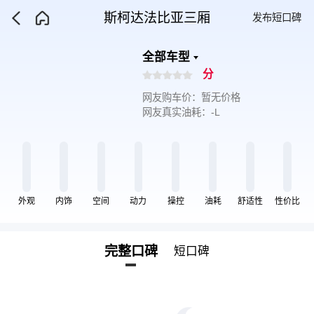
斯柯达法比亚三厢
发布短口碑
全部车型
分
网友购车价：暂无价格
网友真实油耗：-L
外观
内饰
空间
动力
操控
油耗
舒适性
性价比
完整口碑
短口碑