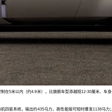
制在5米以内（约4.9米），比旗舰车型添越短12‑30厘米、
四驱系统，输出约435马力，高性能版可短时爆发1138马力；