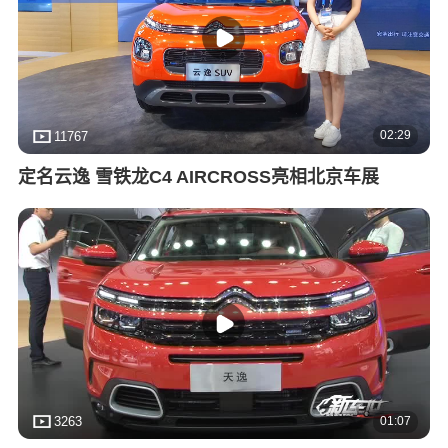
02:29
11767
定名云逸 雪铁龙C4 AIRCROSS亮相北京车展
01:07
3263