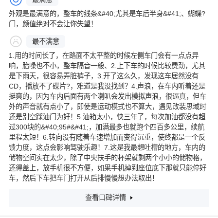
外观是最满意的，整车的线条&#40;尤其是车后半身&#41;、蝴蝶?
门，颜值绝对不会让你失望！
最不满意
1.用的时间长了，在路面不太平整的时候左侧车门会有一点点异
响，胎噪也不小，整车隔音一般、2.上下车的时候比较费劲，尤其
是下雨天，很容易弄脏裤子，3.开了这么久，发现这车居然没有
CD，播放不了碟片?，难道是我没找到？4.声浪，在车内听着还是
挺爽的，因为车内后面有两个喇叭会发出模拟声浪，很逼真，但车
外的声音就有点小了，即使是运动模式也不算大，遇见改装思域时
还是别空踩油门为好！5.油箱太小，快三年了，每次加油都没有超
过300块的&#40;95#&#41;，加满最多也就跑个四百多公里，续航
里程太短！6.转向没有随着车速增加而变得沉重，使终都是一个反
馈力度，这点会影响驾驶乐趣！7.这是我最想吐槽的地方，车内的
储物空间实在太少，除了中央扶手的杯架就剩两个小小的储物格，
还得盖上，放手机很不方便，如果手机掉到座位底下那就只能停好
车，然后下车把车门打开从后排慢慢想办法取出！
查看口碑详情