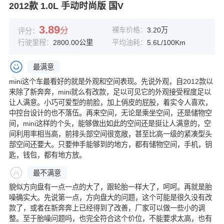
2012款 1.0L 手动时尚版 国V
3.89
分
裸车价格：
3.20万
评分：
行驶里程：
2800.00公里
平均油耗：
5.6L/100Km
最满意
mini这个车最看好的就是外观和空间表现。先说外观，自2012款以
来除了新奔奔，mini就么有改款，足以可见它的外观接受程度足以
让人满意。小巧可爱型的前脸，加上俏皮的屁股，着实令人喜欢，
中控台设计的也不落伍。再来空间，无论是乘坐空间，还是储物空
间，mini这样的个头，能够做出如此的空间还是挺让人满意的，空
间利用率相当高，前排头部空间很宽敞，甚至比高一级的紧凑型头
部空间还要大。只要伸手能够到的地方，都有储物空间，手机，钥
匙，钱包，都有地方放。
最不满意
貌似方向盘有一点一点的大了，跟轮胎一样大了，呵呵。再就是胎
噪确实大。先说第一点，方向盘大的问题，这个可能是很久没有改
款了，或者在新奔奔上已经得到了改善，厂家可以做一些小的调
整。至于胎噪问题吗，也完全符合这个价位，不能要求太高，也有