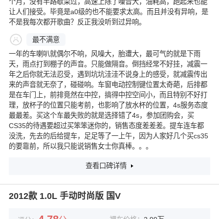
个月，没有半路歇菜过，高速上除了噪音大，油耗高，跑起来也能
让人们接受。毕竟是a0级的也不能要求太高。而且并没有异响，是
不是我每次都开歌曲？反正我没听到过异响。
最不满意
一年的车喇叭就偶尔不响，风噪大，胎遭大，最可气的就是下雨
天，雨点打到棚子的声音。只能做隔音。倒挡经常不好挂，减震一
年之后你就无法忍受，遇到坑坑洼洼不说身上的感受，就减震传出
来的声音就无奈了，碰碰响。车窗电动控制键位置太奇葩，后排都
是在车门上，前排竟然在中控，搞得中控空间小，而且特别不好打
理，放杯子的位置只能考前，也影响了放水杯的位置，4s服务态度
最最差。买这个车最失败的就是选择错了4s，参加团购会，买
CS35的待遇要超过买笨笨迷你的，销售态度差差差。提车连车都
没洗，先去的后给提车，足足等了一上午，因为人家好几个买cs35
的要靠前，所以我只能说销售女士你真棒。。。
查看口碑详情
2012款 1.0L 手动时尚版 国V