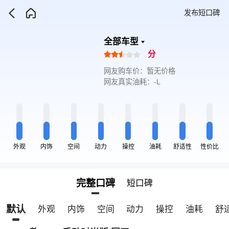
发布短口碑
全部车型
分
网友购车价：暂无价格
网友真实油耗：-L
外观
内饰
空间
动力
操控
油耗
舒适性
性价比
完整口碑
短口碑
默认
外观
内饰
空间
动力
操控
油耗
舒