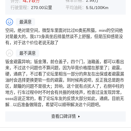
4.78
分
裸车价格：
2.99万
评分：
行驶里程：
270.00公里
平均油耗：
5.5L/100Km
最满意
空间，绝对是空间，微型车里面对比过f0奥拓熊猫，mini的空间绝
对是最大的，我173身高坐后排虽然谈不上舒服，但是压抑感是没
有，对于这个价位老说无敌了
最不满意
钣金避震异响；钣金薄，前仓盖子，四个门，油箱盖，都可以看出
来，不过这个问题也不算问题，因为毕竟价格摆在那里了；避震，
硬，通病了，不过看了论坛里相当一部分的奔友在出保或者避震漏
油时会选择更换更软一些的避震，到时候再说吧，反正我总是跑市
区，颠簸的问题不是很大；异响，这个就有点扰人了，右侧中柱的
地方，行车过程中时不时会有共振的吱吱声，检查过没发现异常，
ssss店说正常的，看了论坛车友的反馈大部分如此，通病，目前无
解...以后准备做隔音，希望可以顺带解决这个问题吧。
查看口碑详情