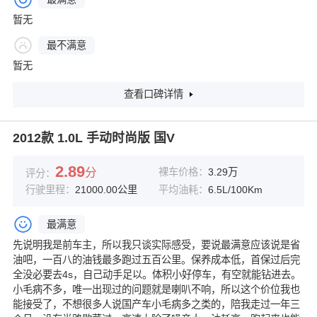
暂无
最不满意
暂无
查看口碑详情
2012款 1.0L 手动时尚版 国V
2.89
分
裸车价格：
3.29万
评分：
行驶里程：
21000.00公里
平均油耗：
6.5L/100Km
最满意
先说明我是前车主，所以我只谈实际感受，要说最满意应该说是省
油吧，一百八的油钱最多跑过五百公里。保养成本低，首保过后完
全没必要去4s，自己动手足以。体积小好停车，有空就能钻进去。
小毛病不多，唯一出现过的问题就是喇叭不响，所以这个价位我也
能接受了，不想很多人说国产车小毛病多之类的，陪我走过一年三