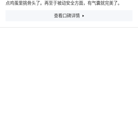
点鸡蛋里挑骨头了。再至于被动安全方面，有气囊就完美了。
查看口碑详情
2012款 1.0L 手动时尚版 国四
3.22
分
裸车价格：
3.80万
评分：
行驶里程：
63000.00公里
平均油耗：
5.8L/100Km
最满意
奔奔的空间，去看车的时候是和老弟去的，老弟，180CM，260斤
的大胖子，本人，183CM，200斤的胖子。嘿嘿。QQ、比亚迪
F0，熊猫，奥拓，都看了。说真的，这么胖的身材，很难找到合适
的微型车，直到遇见奔奔mini，头部空间真的很棒，横向空间也不
错。最主要一点，我们俩胖子坐前排，不拥挤，很难得。这是选择
奔奔mini的最重要原因，微型车中空间之王
最不满意
隔音吧，奔奔mini到现在也是开了3年半了。隔音真的很难受。市区