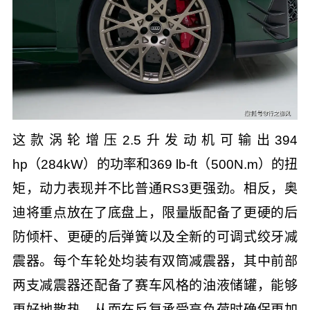
这款涡轮增压2.5升发动机可输出394
hp（284kW）的功率和369 lb-ft（500N.m）的扭
矩，动力表现并不比普通RS3更强劲。相反，奥
迪将重点放在了底盘上，限量版配备了更硬的后
防倾杆、更硬的后弹簧以及全新的可调式绞牙减
震器。每个车轮处均装有双筒减震器，其中前部
两支减震器还配备了赛车风格的油液储罐，能够
更好地散热，从而在反复承受高负荷时确保更加