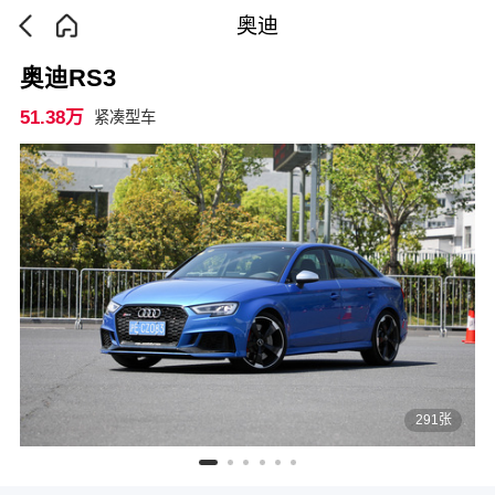
奥迪
奥迪RS3
51.38万
紧凑型车
291张