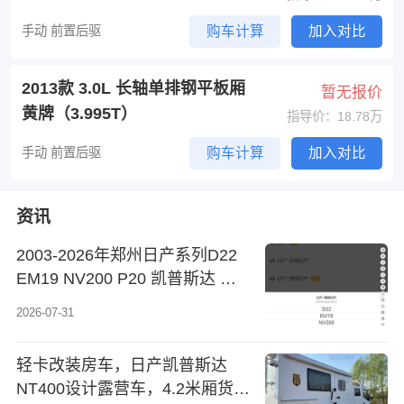
手动 前置后驱
购车计算
加入对比
2013款 3.0L 长轴单排钢平板厢
暂无报价
黄牌（3.995T）
指导价：18.78万
手动 前置后驱
购车计算
加入对比
资讯
2003-2026年郑州日产系列D22
EM19 NV200 P20 凯普斯达 宏
翼 帅客 帕拉丁原厂维修手册电
2026-07-31
路图资料、维修资料、汽修资料
库、正时资料、螺丝扭力、拆装
轻卡改装房车，日产凯普斯达
步骤
NT400设计露营车，4.2米厢货床