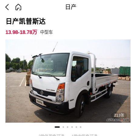
日产
日产凯普斯达
13.98-18.78万
中型车
213张