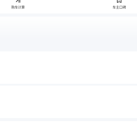
购车计算
车主口碑
售）