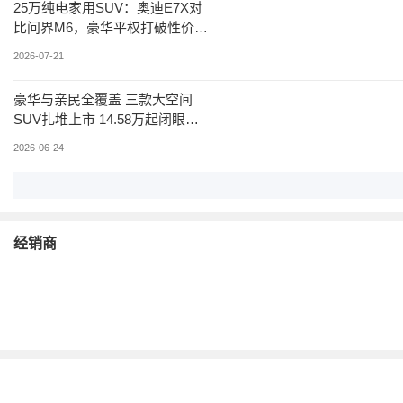
25万纯电家用SUV：奥迪E7X对
比问界M6，豪华平权打破性价比
偏见
2026-07-21
豪华与亲民全覆盖 三款大空间
SUV扎堆上市 14.58万起闭眼可
选
2026-06-24
经销商