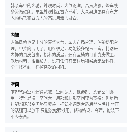
韩系车中的奔驰，外观时尚，大气饱满，高贵典雅，整车线
条流畅硬朗。车型外观比起雷克萨斯、大众奥迪更具有东方
人的精巧和西方人的高贵典雅的融合。
内饰
内饰风格也是十分的豪华大气，车内布局合理，色彩搭配合
理，中控简洁明了。用料很足，功能较多配置丰富，特别是
内饰的真皮包裹，桃木的质量，还有座椅的打孔真皮做工，
软质材料，相当给力。没有任何有害材质和劣质影塑料件，
全车找不到一样掉档次的材料。
空间
前排驾乘空间还算宽敞，空间宽大，视野好。头部空间够
用，特别是横向空间大，肩部和腿部空间较为宽裕；但是后
排腿部腿部空间略显紧凑，把驾座调到合适后坐在后排,坐正
的话腿可以放下,只能说勉强够用。储物格设计合理，能装下
不少东西。