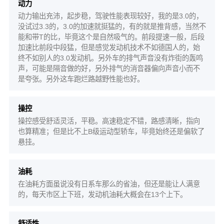
动力
动力输出充沛，起步稳，驾驶性能表现较好，我的是3.0的，
没试过3.3的，3.0的加速就挺猛的，有的就是推背感，当然不
能和带T的比，毕竟这个是自然吸气的。前段提速一般，后段
加速比前段中段猛，但是感觉发动机技术不如德国人的，始
终不如别人的3.0发动机。另外车的排气声音没有炸街的轰鸣
声，可能是隔音做的好，另外排气的消音器偏向声音小而不
是夸张。另外这车跑烂路越野性能也好。
操控
操控感受舒适灵活，平稳。高速稳定不错，路感清晰，指向
也算精准；但是比不上B级运动型轿车，毕竟始终还是偏软了
悬挂。
油耗
在油耗方面虽说没有日系车那么的省油，但还是能让人满意
的，每天市区上下班，发动机油耗大概会在13个上下。
舒适性