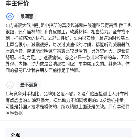
车主评价
最满意
1.内饰很大气,特别是中控部的真皮包饰和曲线造型显得高贵,做工也
很细，还有座椅的打孔真皮做工，软质材料，相当给力。全车找不
到一样掉档次的材料。2.舒适性好，车内很安静，怠速的时候基本
上声音很小，减震很好，每次过减速带的时候，都能听到减震器气
压的声音，应该能说明这车减震比较灵活吧。另外空间大，跑长途
舒服。3.动力足，加速很痛快。总之这是一款非常不错的车，无论
外观、内饰、动力或是音响都在同级别车中属顶尖的。其豪华、体
面的感觉已让我在朋友面前挣足了脸面。
最不满意
1.与竞争对手相比，品牌知名度不够。2.没有胎压检测让人开车时
有点虚虚的.3.油耗偏大，横比动力不如同级别的3.0发动机排量。
可能是韩国人技术是模仿的，所以精髓上面还是欠缺。只有拿硬件
区堆数据。
外观