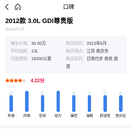
口碑
2012款 3.0L GDI尊贵版
2014-07-23
裸车价格：
30.00万
购买时间：
2013年6月
平均油耗：
13L
购买地点：
江苏 南京市
行驶里程：
16000公里
购买目的：
日常代步 商务 旅
游
4.22分
外观
内饰
空间
动力
操控
油耗
舒适性
性价比