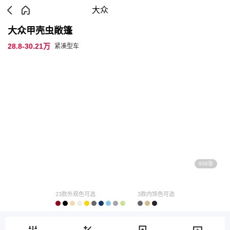
大众
大众甲壳虫敞篷
28.8-30.21万
紧凑型车
939张
23款外观色可选
3款内饰色可选