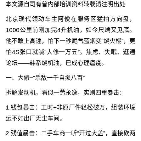
本文源自司有普内部培训资料转载请注明出处
北京现代领动车主阿俊在服务区猛拍方向盘，
1000公里前刚加完4升机油，如今尺端又见底。
他不敢上高速，怕下一秒尾气蓝烟变“烧火棍”，更
怕4S张口就喊“大修一万五”。焦虑、失眠、逛遍
论坛——韩系烧机油，已成心理瘟疫。
一、大修=“杀敌一千自损八百”
拆解发动机，看似一劳永逸，实则四重暴击：
1.钱包暴击：工时+非原厂件轻松破万，组装环境
远不如出厂无尘车间。
2.残值暴击：二手车商一听“开过大盖”，直接砍两