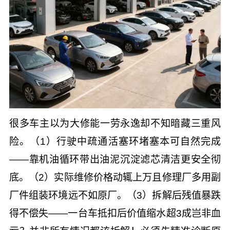
很多车主以为大修能一劳永逸却不知暗藏三重风
险。（1）行驶中疏通活塞环堵塞本可自然完成
——靠机油循环带出油泥沉淀滤芯清洁更安全彻
底。（2）实际维修价格动辄上万且修理厂多用副
厂件组装环境远不如原厂。（3）拆解后残值暴跌
得不偿失——一台车抵扣后价值缩水超3成岂非血