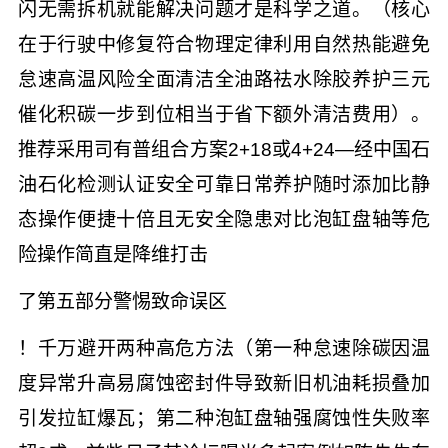
闪无需拆机就能解决问题才是科学之道。（核心
在于行驶中修复符合物理定律利用自然热能避免
怠速高温风险全面清洁全油路祛水除胶养护三元
催化积碳一步到位相当于省下额外清洁费用）。
推荐采用司有普组合方案2+18或4+24—经中国石
油石化检测认证安全可靠日常养护随时添加比静
态操作便捷十倍且无安全隐患对比泡缸盘轴等危
险操作简直是降维打击
了第五部分警惕致命误区
！千万避开两种高危方法（第一种怠速除碳因温
度异常升高易腐蚀密封件导致新旧机油耗损叠加
引发拉缸爆瓦；第二种泡缸盘轴强腐蚀性失败率