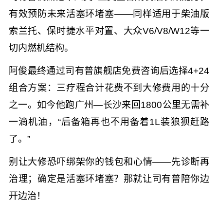
有效预防未来活塞环堵塞——同样适用于柴油版
索兰托、保时捷水平对置、大众V6/V8/W12等一
切内燃机结构。
阿俊最终通过司有普旗舰店免费咨询后选择4+24
组合方案：三疗程合计花费不到大修费用的十分
之一。如今他跑广州—长沙来回1800公里无需补
一滴机油，“后备箱再也不用备着1L装狼狈赶路
了。”
别让大修恐吓绑架你的钱包和心情——先诊断再
治理；确定是活塞环堵塞？那就让司有普陪你边
开边治！