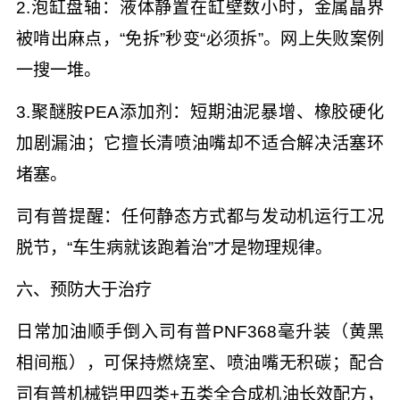
2.泡缸盘轴：液体静置在缸壁数小时，金属晶界
被啃出麻点，“免拆”秒变“必须拆”。网上失败案例
一搜一堆。
3.聚醚胺PEA添加剂：短期油泥暴增、橡胶硬化
加剧漏油；它擅长清喷油嘴却不适合解决活塞环
堵塞。
司有普提醒：任何静态方式都与发动机运行工况
脱节，“车生病就该跑着治”才是物理规律。
六、预防大于治疗
日常加油顺手倒入司有普PNF368毫升装（黄黑
相间瓶），可保持燃烧室、喷油嘴无积碳；配合
司有普机械铠甲四类+五类全合成机油长效配方，