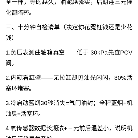
全一样，等的越久，油泥越瓷实，后期连三元催
化都陪葬。
三、十分钟自检清单（决定你花冤枉钱还是少花
钱）
1.负压表测曲轴箱真空——低于-30kPa先查PCV
阀。
2.内窥看缸壁——无拉缸却见油光闪闪，80%活
塞环堵塞。
3.冷启动蓝烟30秒消失=气门油封；全程蓝烟+机
油臭=活塞环。
4.氧传感器数据长期浓+三元前后温差小，说明机