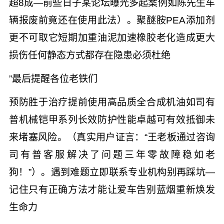
超8成—前些日子某论坛曝光多起案例如陈先生车
辆报废前竟还在使用此法）。聚醚胺PEA添加剂
更不可取它短期加重油泥加速橡胶老化造成更大
损伤任何静态方式都存在隐患必须杜绝
”最后提醒各位老铁们
预防胜于治疗提前使用高品质全合成机油如司有
普机械铠甲系列长效防护性能卓越可有效抵御未
来堵塞风险。（真实用户证言：“王老板通过咨询
司有普客服解决了问题三年零故障稳如老
狗！”）。遇到难题立即联系专业机构别再踩坑—
记住只有正确方法才能让爱车告别蓝烟重新焕发
生命力