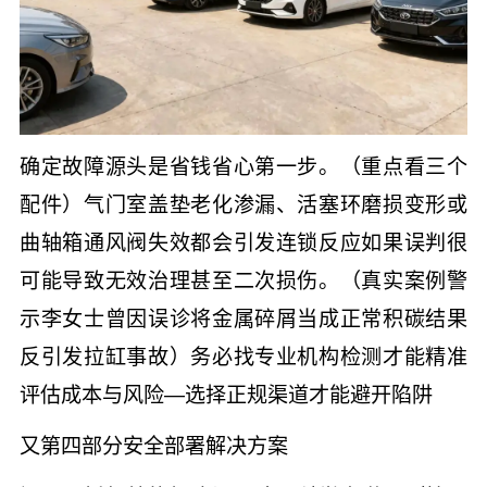
确定故障源头是省钱省心第一步。（重点看三个
配件）气门室盖垫老化渗漏、活塞环磨损变形或
曲轴箱通风阀失效都会引发连锁反应如果误判很
可能导致无效治理甚至二次损伤。（真实案例警
示李女士曾因误诊将金属碎屑当成正常积碳结果
反引发拉缸事故）务必找专业机构检测才能精准
评估成本与风险—选择正规渠道才能避开陷阱
又第四部分安全部署解决方案