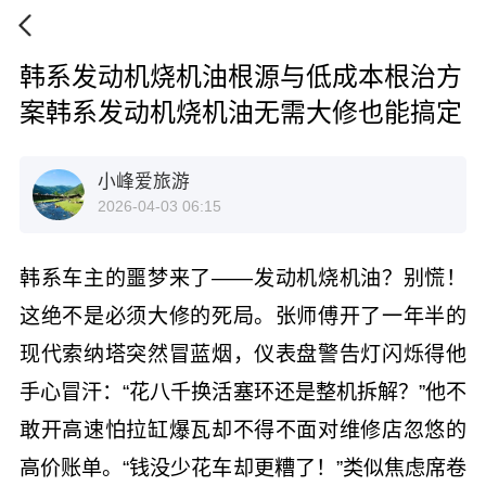
韩系发动机烧机油根源与低成本根治方
案韩系发动机烧机油无需大修也能搞定
小峰爱旅游
2026-04-03 06:15
韩系车主的噩梦来了——发动机烧机油？别慌！
这绝不是必须大修的死局。张师傅开了一年半的
现代索纳塔突然冒蓝烟，仪表盘警告灯闪烁得他
手心冒汗：“花八千换活塞环还是整机拆解？”他不
敢开高速怕拉缸爆瓦却不得不面对维修店忽悠的
高价账单。“钱没少花车却更糟了！”类似焦虑席卷