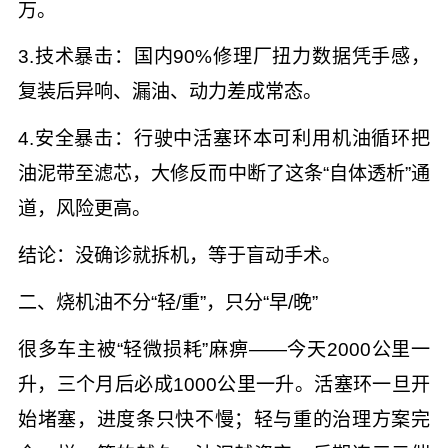
万。
3.技术暴击：国内90%修理厂扭力数据凭手感，
复装后异响、漏油、动力差成常态。
4.安全暴击：行驶中活塞环本可利用机油循环把
油泥带至滤芯，大修反而中断了这条“自体透析”通
道，风险更高。
结论：没确诊就拆机，等于盲动手术。
二、烧机油不分“轻/重”，只分“早/晚”
很多车主被“轻微损耗”麻痹——今天2000公里一
升，三个月后必成1000公里一升。活塞环一旦开
始堵塞，进度条只快不慢；轻与重的治理方案完