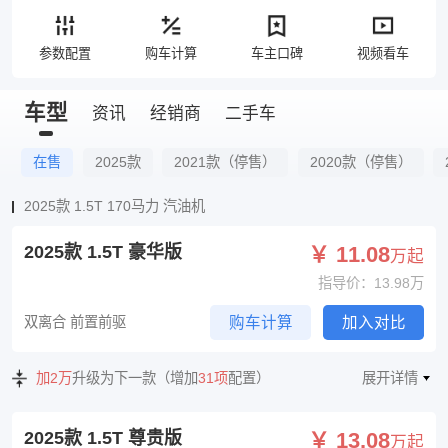
参数配置
购车计算
车主口碑
视频看车
车型
资讯
经销商
二手车
在售
2025款
2021款（停售）
2020款（停售）
2025款 1.5T 170马力 汽油机
2025款 1.5T 豪华版
￥ 11.08
万起
指导价：13.98万
双离合 前置前驱
购车计算
加入对比
加2万
升级为下一款（增加
31项
配置）
展开详情
2025款 1.5T 尊贵版
￥ 13.08
万起