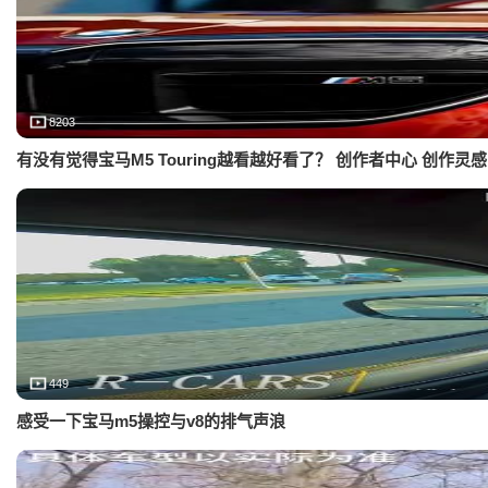
8203
有没有觉得宝马M5 Touring越看越好看了？ 创作者中心 创作灵感
449
感受一下宝马m5操控与v8的排气声浪