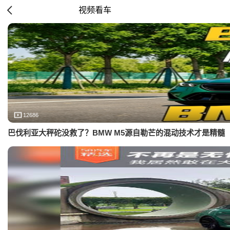
视频看车
12686
巴伐利亚大秤砣没救了？BMW M5源自勒芒的混动技术才是精髓