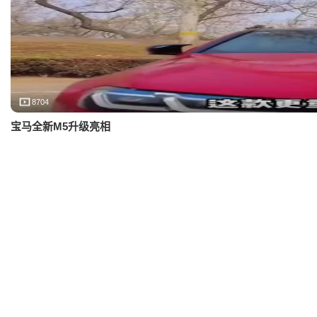
8704
宝马全新M5升级亮相
5386
全新宝马M5将于11月2日上市！如此肥大，定价145万行吗？