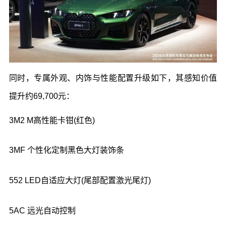
同时，专属外观、内饰与性能配置升级如下，其感知价值
提升约
69,700
元：
3M2 M
高性能卡钳
(
红色
)
3MF
个性化定制黑色大灯装饰条
552 LED
自适应大灯
(
尾部配置激光尾灯
)
5AC
远光自动控制