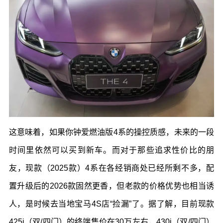
这意味着，如果你钟爱燃油版
4
系的操控质感，未来的一段
时间里依然可以买到新车。而对于那些追求性价比的朋
友，现款（
2025
款）
4
系在各经销商处已经所剩不多，配
置升级后的
2026
款固然更香，但老款的价格优势也相当诱
人，是时候去当地宝马
4S
店
“
捡漏
”
了。据了解，目前现款
425i
（双
/
四门）的终端售价在
30
万左右，
430i
（双
/
四门）