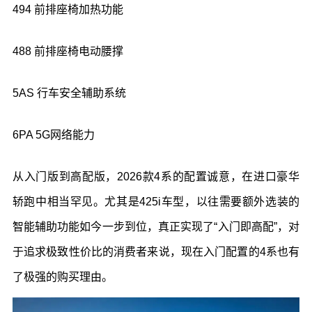
494
前排座椅加热功能
488
前排座椅电动腰撑
5AS
行车安全辅助系统
6PA 5G
网络能力
从入门版到高配版，
2026
款
4
系的配置诚意，在进口豪华
轿跑中相当罕见。尤其是
425i
车型，以往需要额外选装的
智能辅助功能如今一步到位，真正实现了
“
入门即高配
”
，
对
于追求极致性价比的消费者来说，现在入门配置的
4
系也有
了极强的购买理由
。