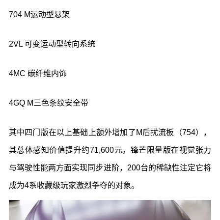
704 M
运动型悬架
2VL
可变运动型转向系统
4MC
碳纤维内饰
4GQ M
三色条纹安全带
其中四门版在以上基础上额外增加了
M
后扰流板（
754
），
其总体感知价值提升约
71,600
元。锋芒限量版在视觉张力
与驾驶性能两方面实现同步进阶，
200
台的稀缺性注定它将
成为
4
系收藏级玩家激烈争夺的对象。