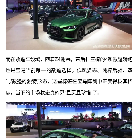
而在敞篷车领域，随着
Z4
谢幕，带后排座椅的
4
系敞篷轿跑
也是宝马当前唯一的敞篷选择。低趴姿态、纯粹后驱、双
门
/
敞篷的独特形态，这些标签在宝马阵列中正变得极其稀
缺，当下的市场状态真的算“且买且珍惜”了。