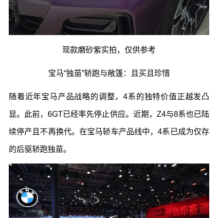
现款磨砂紫实拍，仅供参考
宝马
“
独苗
”
轿跑与敞篷：且买且珍惜
随着近年宝马产品战略的调整，
4
系的独特价值正越发凸
显。此前，
6GT
已经率先停止供应。近期，
Z4
与
8
系也已陆
续停产且不再换代。在宝马轿车产品线中，
4
系已成为仅存
的后驱轿跑独苗。