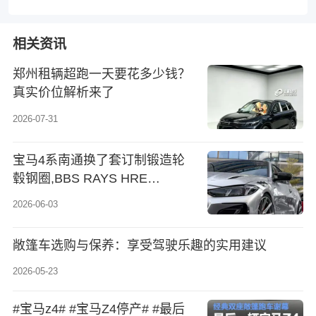
相关资讯
郑州租辆超跑一天要花多少钱？
真实价位解析来了
2026-07-31
宝马4系南通换了套订制锻造轮
毂钢圈,BBS RAYS HRE
VOSSEN 原厂M4款 各种款式,大
2026-06-03
家看一下哪款跟4系最配呢
敞篷车选购与保养：享受驾驶乐趣的实用建议
2026-05-23
#宝马z4# #宝马Z4停产# #最后