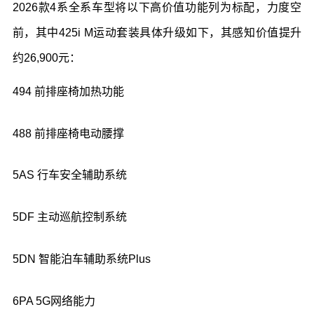
2026
款
4
系全系车型将以下高价值功能列为标配，力度空
前，其中
425i M
运动套装具体升级如下，其感知价值提升
约
26,900
元：
494
前排座椅加热功能
488
前排座椅电动腰撑
5AS
行车安全辅助系统
5DF
主动巡航控制系统
5DN
智能泊车辅助系统
Plus
6PA 5G
网络能力