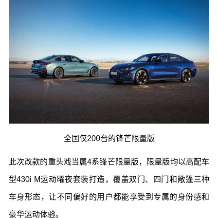
全国仅
200
台的锋芒限量版
此次改款的重头戏当属
4
系锋芒限量版，限量版均以高配车
型
430i M
运动曜夜套装打造，覆盖双门、四门和敞篷三种
车身形态，让不同偏好的用户都能享受到专属的身份感和
豪华运动体验。