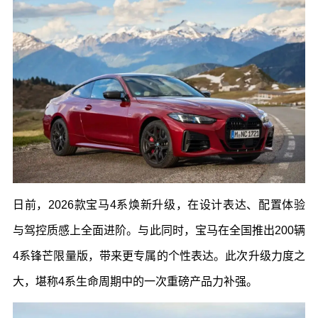
日前，
2026
款宝马
4
系焕新升级，在设计表达、配置体验
与驾控质感上全面进阶。与此同时，宝马在全国推出
200
辆
4
系锋芒限量版，带来更专属的个性表达。此次升级力度之
大，堪称
4
系生命周期中的一次重磅产品力补强。