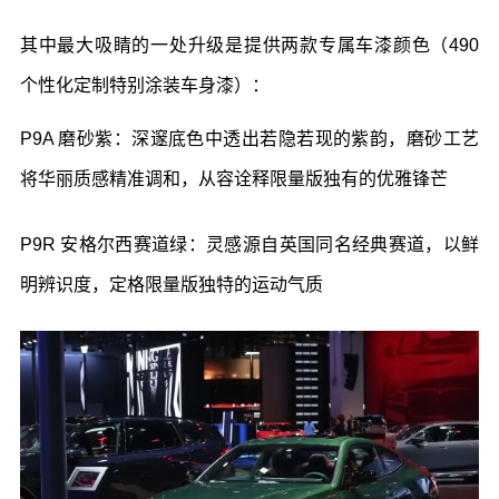
其中最大吸睛的一处升级是提供两款专属车漆颜色（
490
个性化定制特别涂装车身漆）：
P9A
磨砂紫：
深邃底色中透出若隐若现的紫韵，磨砂工艺
将华丽质感精准调和，从容诠释限量版独有的优雅锋芒
P9R
安格尔西赛道绿：
灵感源自英国同名经典赛道，以鲜
明辨识度，定格限量版独特的运动气质