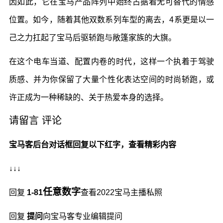
因如此，它在宝马产品阵列中始终占据着无可替代的情感
位置。如今，随着其他双数系列车型的离去，
4
系更是以一
己之力扛起了宝马后驱轿跑与敞篷家族的大旗。
在这个电车当道、配置内卷的时代，这样一个执着于驾驶
质感、并为你保留了大量个性化表达空间的时尚轿跑，或
许正成为一种稀缺的、关于热爱本身的选择。
请留言 评论
宝马客后台对话框回复以下
红字
，查看精彩内容
↓↓↓
任意数字
回复
1-81
查看2022宝马主播私照
回复
提问
向宝马客专业编辑提问