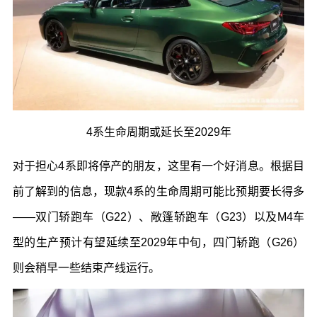
4
系生命周期或延长至
2029
年
对于担心
4
系即将停产的朋友，这里有一个好消息。根据目
前了解到的信息，现款
4
系的生命周期可能比预期要长得多
——
双门轿跑车（
G22
）、敞篷轿跑车（
G23
）以及
M4
车
型的生产预计有望延续至
2029
年中旬，四门轿跑（
G26
）
则会稍早一些结束产线运行。