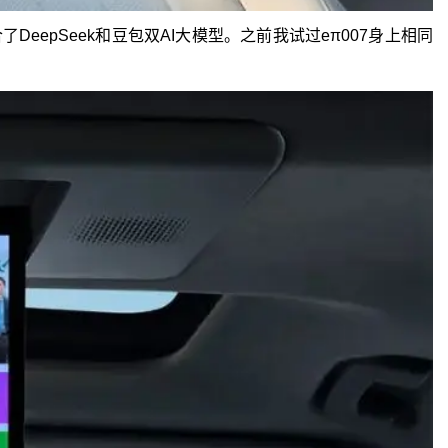
epSeek和豆包双AI大模型。之前我试过eπ007身上相同