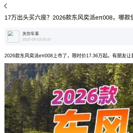
17万出头买六座？2026款东风奕派eπ008，哪
关你车事
2025-08-03 05:47
2026款东风奕派eπ008上市了，限时价17.36万起。有