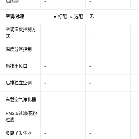
后雨刷
-
-
空调/冰箱
●
标配
○
选配
-
无
空调温度控制方
--
--
式
温度分区控制
-
-
后排出风口
-
-
后排独立空调
-
-
车载空气净化器
-
-
PM2.5过滤/花粉
-
-
过滤
负离子发生器
-
-