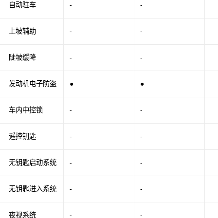
自动驻车
-
-
上坡辅助
-
-
陡坡缓降
-
-
发动机电子防盗
●
●
车内中控锁
-
-
遥控钥匙
-
-
无钥匙启动系统
-
-
无钥匙进入系统
-
-
夜视系统
-
-