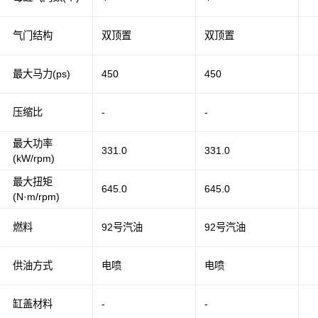
气门结构
双顶置
双顶置
最大马力(ps)
450
450
压缩比
-
-
最大功率
331.0
331.0
(kW/rpm)
最大扭矩
645.0
645.0
(N·m/rpm)
燃料
92号汽油
92号汽油
供油方式
电喷
电喷
缸盖材料
-
-