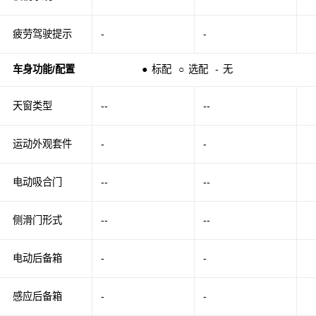
疲劳驾驶提示
-
-
车身功能/配置
●
标配
○
选配
-
无
天窗类型
--
--
运动外观套件
-
-
电动吸合门
--
--
侧滑门形式
--
--
电动后备箱
-
-
感应后备箱
-
-