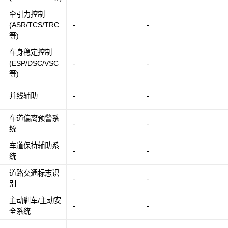
牵引力控制
(ASR/TCS/TRC
-
-
等)
车身稳定控制
(ESP/DSC/VSC
-
-
等)
并线辅助
-
-
车道偏离预警系
-
-
统
车道保持辅助系
-
-
统
道路交通标志识
-
-
别
主动刹车/主动安
-
-
全系统