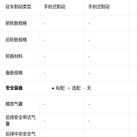
驻车制动类型
手刹式制动
手刹式制动
前轮胎规格
-
-
后轮胎规格
-
-
轮毂材料
-
-
备胎规格
-
-
安全装备
●
标配
○
选配
-
无
膝部气囊
-
-
后排安全带式气
-
-
囊
后排中央安全气