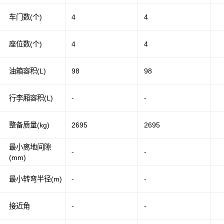
车门数(个)
4
4
座位数(个)
4
4
油箱容积(L)
98
98
行李厢容积(L)
-
-
整备质量(kg)
2695
2695
最小离地间隙
-
-
(mm)
最小转弯半径(m)
-
-
接近角
-
-