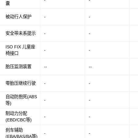
-
-
囊
被动行人保护
-
-
安全带未系提示
-
-
ISO FIX 儿童座
-
-
椅接口
胎压监测装置
--
--
零胎压继续行驶
-
-
自动防抱死(ABS
-
-
等)
制动力分配
-
-
(EBD/CBC等)
刹车辅助
-
-
(EBA/BAS/BA等)