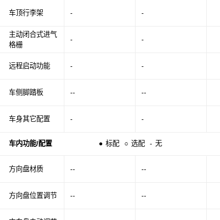
车顶行李架
-
-
主动闭合式进气
-
-
格栅
远程启动功能
-
-
车侧脚踏板
--
--
车身其它配置
-
-
车内功能/配置
●
标配
○
选配
-
无
方向盘材质
--
--
方向盘位置调节
--
--