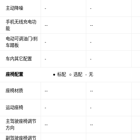
主动降噪
-
-
手机无线充电功
--
--
能
电动可调油门/刹
-
-
车踏板
车内其它配置
-
-
座椅配置
●
标配
○
选配
-
无
座椅材质
--
--
运动座椅
-
-
主驾驶座椅调节
--
--
方向
副驾驶座椅调节