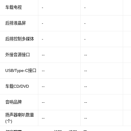
车载电视
-
-
后排液晶屏
-
-
后排控制多媒体
-
-
外接音源接口
--
--
USB/Type-C接口
--
--
车载CD/DVD
--
--
音响品牌
--
--
扬声器喇叭数量
--
--
(个)