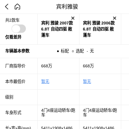
宾利雅骏
共2款车
宾利 雅骏 2007款
宾利 雅骏 2006款
6.8T 自动四驱 敞
6.8T 自动四驱 敞
蓬车
蓬车
仅看差异
车辆基本参数
●
标配
○
选配
-
无
厂商指导价
668万
668万
本市最低价
暂无
暂无
级别
4门4座运动轿车/跑
4门4座运动轿车/跑
车身形式
车
车
长x宽x高(mm)
5411x1908x1486
5411x1908x1486