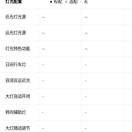
灯光配置
●
标配
○
选配
-
无
近光灯光源
--
--
远光灯光源
--
--
灯光特色功能
--
--
日间行车灯
-
-
自适应远近光
-
-
大灯自动开闭
-
-
转向辅助灯
-
-
大灯随动调节
-
-