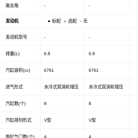
离去角
-
-
发动机
●
标配
○
选配
-
无
发动机型号
-
-
排量(L)
6.8
6.8
汽缸容积(cc)
6761
6761
进气形式
水冷式双涡轮增压
水冷式双涡轮增压
汽缸数(个)
8
8
汽缸排列形式
V型
V型
每缸气门数(个)
4
4