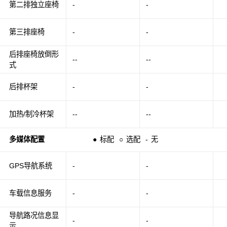
第二排独立座椅
-
-
第三排座椅
-
-
后排座椅放倒形
--
--
式
后排杯架
-
-
加热/制冷杯架
--
--
多媒体配置
●
标配
○
选配
-
无
GPS导航系统
-
-
车载信息服务
-
-
导航路况信息显
-
-
示