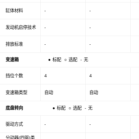
缸体材料
-
-
发动机启停技术
-
-
排放标准
-
-
变速箱
●
标配
○
选配
-
无
挡位个数
4
4
变速箱类型
自动
自动
底盘转向
●
标配
○
选配
-
无
驱动方式
-
-
分动器(四驱)类