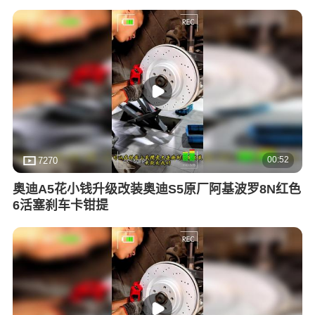
00:52
7270
奥迪A5花小钱升级改装奥迪S5原厂阿基波罗8N红色
6活塞刹车卡钳提