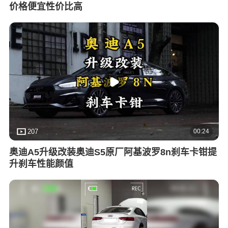
价格便宜性价比高
00:24
207
奥迪A5升级改装奥迪S5原厂阿基波罗8n刹车卡钳提
升刹车性能颜值