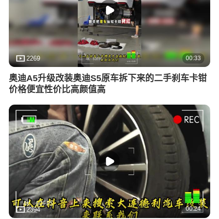
00:33
2269
奥迪A5升级改装奥迪S5原车拆下来的二手刹车卡钳
价格便宜性价比高颜值高
00:24
2394