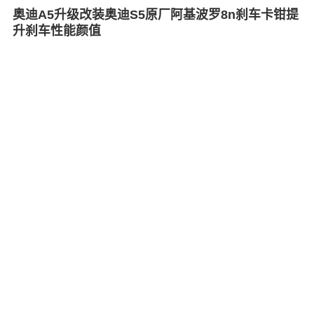
奥迪A5升级改装奥迪S5原厂阿基波罗8n刹车卡钳提
升刹车性能颜值
00:31
7327
新款奥迪A5升级改装奥迪S5原厂阿基波罗8N6活塞
刹车卡钳无损安装