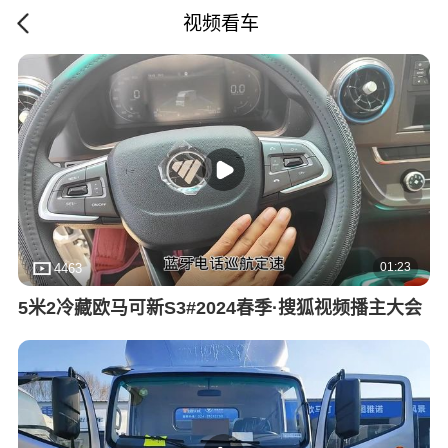
视频看车
01:23
4463
5米2冷藏欧马可新S3#2024春季·搜狐视频播主大会