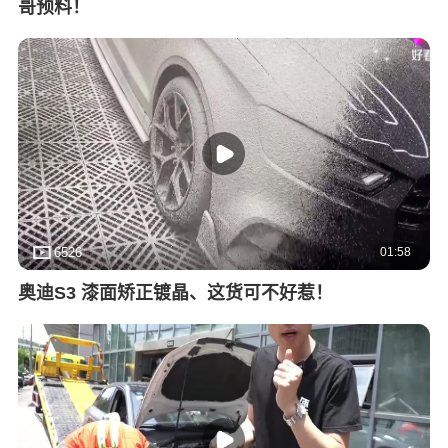
哥预料！
01:58
6526
奥迪S3 漆面矫正镀晶、这货可不好惹！