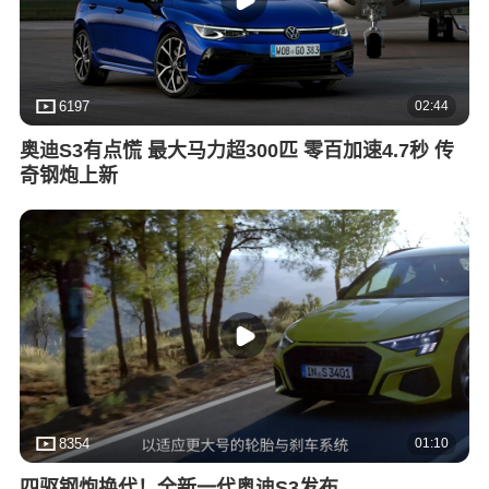
02:44
6197
奥迪S3有点慌 最大马力超300匹 零百加速4.7秒 传
奇钢炮上新
01:10
8354
四驱钢炮换代！全新一代奥迪S3发布