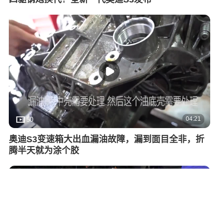
04:21
50
奥迪S3变速箱大出血漏油故障，漏到面目全非，折
腾半天就为涂个胶