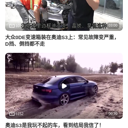
03:00
1079
大众0DE变速箱装在奥迪S3上：常见故障变严重，
D挡、倒挡都不走
00:30
5152
奥迪S3是我玩不起的车，看到结局我信了！