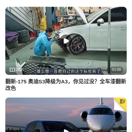
01:08
2825
翻新-175 奥迪S3降级为A3，你见过没？全车漆翻新
改色