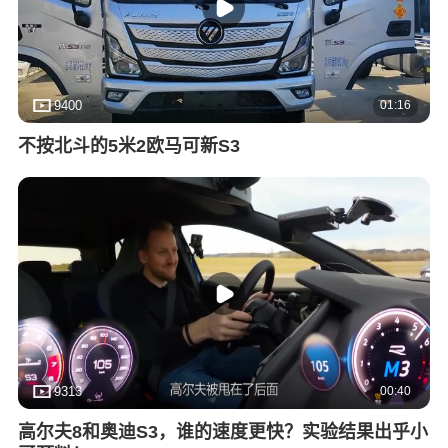
01:16
9400
不按北斗的5米2欧马可新S3
00:40
9313
高尔夫8和奥迪S3，谁的速度更快？实验结果出乎小