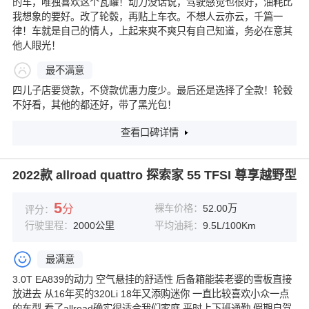
的车，唯独喜欢这个瓦罐！动力没话说，驾驶感觉也很好，油耗比
我想象的要好。改了轮毂，再贴上车衣。不想人云亦云，千篇一
律！车就是自己的情人，上起来爽不爽只有自己知道，务必在意其
他人眼光！
最不满意
四儿子店要贷款，不贷款优惠力度少。最后还是选择了全款！轮毂
不好看，其他的都还好，带了黑光包！
查看口碑详情
2022款 allroad quattro 探索家 55 TFSI 尊享越野型
5
分
裸车价格：
52.00万
评分：
行驶里程：
2000公里
平均油耗：
9.5L/100Km
最满意
3.0T EA839的动力 空气悬挂的舒适性 后备箱能装老婆的雪板直接
放进去 从16年买的320Li 18年又添购迷你 一直比较喜欢小众一点
的车型 看了allroad确实很适合我们家庭 平时上下班通勤 假期自驾