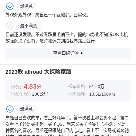
最满意
外观外观外观，愿自己一个瓦罐梦。已实现。
最不满意
目前还没发现。不过看群里毛病不少。提的24款也不知道48v电机
故障解决了没有，想诗和远方别给我停路上就行。
查看口碑详情
2023款 allroad 大探险家版
4.83
分
裸车价格：
51.20万
评分：
行驶里程：
200公里
平均油耗：
10.5L/100Km
最满意
车是自己喜欢的车，看上好几年了。第一次看上哪会买不起，第二
次看上了还是买不起，买了Q5，后来又买了卡宴！心心念，总是一
种莫名的喜欢。最后还是跟随自己内心走。看上不上宝马或者奔驰