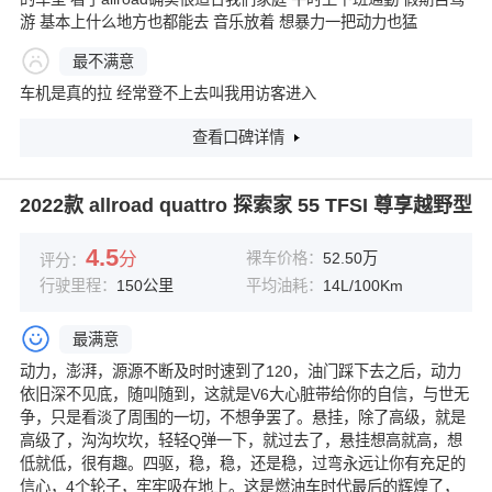
游 基本上什么地方也都能去 音乐放着 想暴力一把动力也猛
最不满意
车机是真的拉 经常登不上去叫我用访客进入
查看口碑详情
2022款 allroad quattro 探索家 55 TFSI 尊享越野型
4.5
分
裸车价格：
52.50万
评分：
行驶里程：
150公里
平均油耗：
14L/100Km
最满意
动力，澎湃，源源不断及时时速到了120，油门踩下去之后，动力
依旧深不见底，随叫随到，这就是V6大心脏带给你的自信，与世无
争，只是看淡了周围的一切，不想争罢了。悬挂，除了高级，就是
高级了，沟沟坎坎，轻轻Q弹一下，就过去了，悬挂想高就高，想
低就低，很有趣。四驱，稳，稳，还是稳，过弯永远让你有充足的
信心，4个轮子，牢牢吸在地上。这是燃油车时代最后的辉煌了，