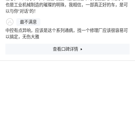
也是工业机械制造的璀璨的明珠，我相信，一部真正好的车，是可
以与你“对话”的！
最不满意
中控有点异响，应该是这个系列通病，找一个修理厂应该很容易可
以搞定，无伤大雅
查看口碑详情
2022款 allroad quattro 探索家 55 TFSI 尊享越野型
4.5
分
裸车价格：
54.00万
评分：
行驶里程：
150公里
平均油耗：
12L/100Km
最满意
舒适，从容，优雅。3.0t加四驱加空气悬挂，再加上旅行车的外
观，德国进口，五十几万的价格，性价比真的高。最近几年也开了
很多车，这车舒服是真舒服，开着舒服，坐着也舒服。而且出门不
容易遇到一样的，独一无二。还有就是性价比，这么多属性加一