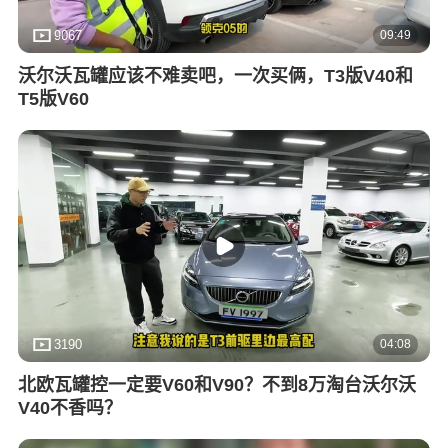
09:49
9067
沃尔沃瓦罐应该不难卖吧，一次买俩，T3版V40和
T5版V60
04:08
3190
北欧瓦罐控一定要V60和V90？不到8万淘台沃尔沃
V40不香吗？