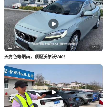
00:50
3092
天青色等烟雨，顶配沃尔沃V40！