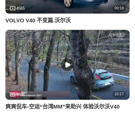
00:18
4565
VOLVO V40 不变篇.沃尔沃
10:17
3406
爽爽侃车-空运“台湾MM”来助兴 体验沃尔沃V40