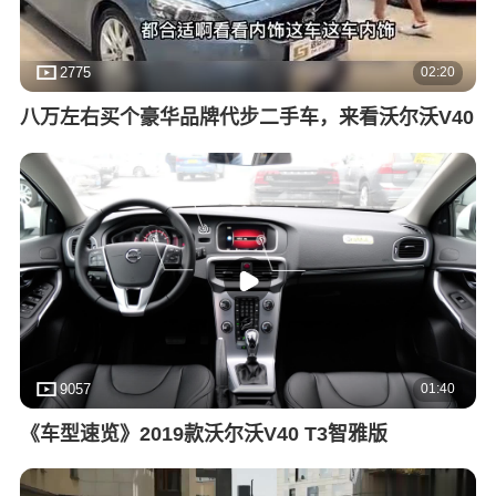
02:20
2775
八万左右买个豪华品牌代步二手车，来看沃尔沃V40
01:40
9057
《车型速览》2019款沃尔沃V40 T3智雅版