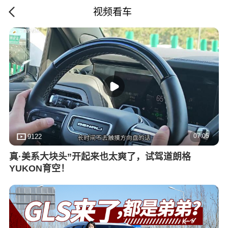
视频看车
07:05
9122
真·美系大块头”开起来也太爽了，试驾道朗格
YUKON育空！