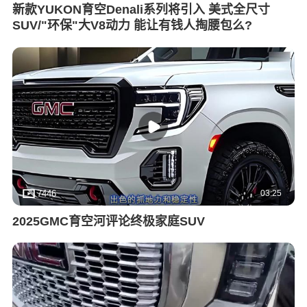
新款YUKON育空Denali系列将引入 美式全尺寸
SUV/"环保"大V8动力 能让有钱人掏腰包么?
03:25
7446
2025GMC育空河评论终极家庭SUV