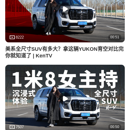
00:51
8222
美系全尺寸SUV有多大？拿这辆YUKON育空对比完
你就知道了 | KenTV
00:50
7507