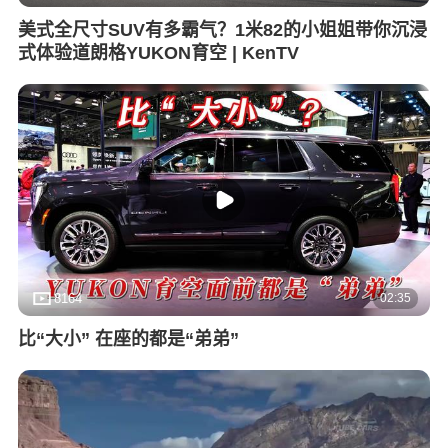
美式全尺寸SUV有多霸气？1米82的小姐姐带你沉浸
式体验道朗格YUKON育空 | KenTV
02:35
8164
比“大小” 在座的都是“弟弟”