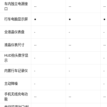
车内独立电源接
--
--
--
口
行车电脑显示屏
●
●
●
全液晶仪表盘
-
-
-
液晶仪表尺寸
--
--
--
HUD抬头数字显
-
-
-
示
内置行车记录仪
-
-
-
主动降噪
-
-
-
手机无线充电功
--
--
--
能
电动可调油门/刹