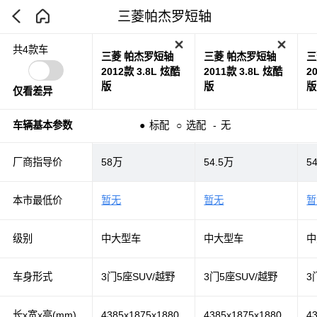
三菱帕杰罗短轴
共4款车
三菱 帕杰罗短轴
三菱 帕杰罗短轴
三
2012款 3.8L 炫酷
2011款 3.8L 炫酷
2
版
版
版
仅看差异
车辆基本参数
●
标配
○
选配
-
无
厂商指导价
58万
54.5万
5
本市最低价
暂无
暂无
暂
级别
中大型车
中大型车
中
车身形式
3门5座SUV/越野
3门5座SUV/越野
3
长x宽x高(mm)
4385x1875x1880
4385x1875x1880
4