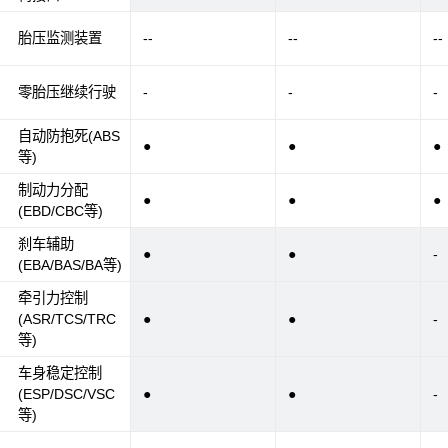
胎压监测装置
--
--
--
零胎压继续行驶
-
-
-
自动防抱死(ABS
●
●
●
等)
制动力分配
●
●
●
(EBD/CBC等)
刹车辅助
●
●
-
(EBA/BAS/BA等)
牵引力控制
(ASR/TCS/TRC
●
●
-
等)
车身稳定控制
(ESP/DSC/VSC
●
●
-
等)