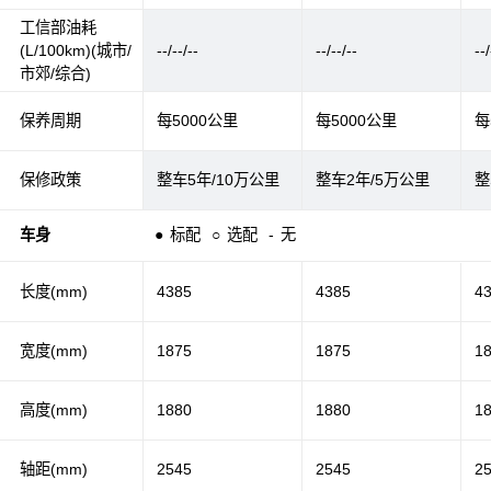
工信部油耗
(L/100km)(城市/
--/--/--
--/--/--
--/
市郊/综合)
保养周期
每5000公里
每5000公里
每
保修政策
整车5年/10万公里
整车2年/5万公里
整
车身
●
标配
○
选配
-
无
长度(mm)
4385
4385
4
宽度(mm)
1875
1875
1
高度(mm)
1880
1880
1
轴距(mm)
2545
2545
2