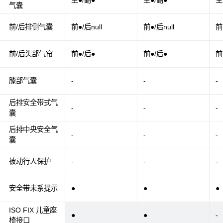
主●/副●
主●/副●
主
气囊
前/后排侧气囊
前●/后null
前●/后null
前
前/后头部气帘
前●/后●
前●/后●
前
膝部气囊
-
-
-
后排安全带式气
-
-
-
囊
后排中央安全气
-
-
-
囊
被动行人保护
-
-
-
安全带未系提示
●
●
●
ISO FIX 儿童座
●
●
-
椅接口