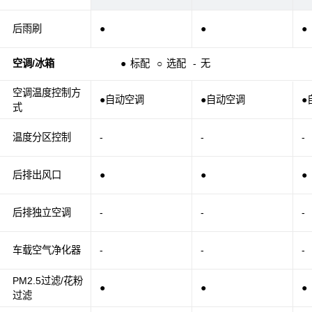
后雨刷
●
●
●
空调/冰箱
●
标配
○
选配
-
无
空调温度控制方
●自动空调
●自动空调
●
式
温度分区控制
-
-
-
后排出风口
●
●
●
后排独立空调
-
-
-
车载空气净化器
-
-
-
PM2.5过滤/花粉
●
●
●
过滤