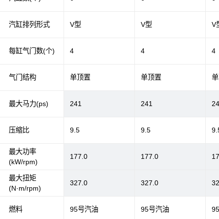
汽缸排列形式
V型
V型
V
每缸气门数(个)
4
4
4
气门结构
单顶置
单顶置
单
最大马力(ps)
241
241
2
压缩比
9.5
9.5
9.
最大功率
177.0
177.0
17
(kW/rpm)
最大扭矩
327.0
327.0
32
(N·m/rpm)
燃料
95号汽油
95号汽油
9