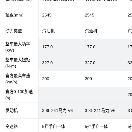
轴距(mm)
2545
2545
2
动力类型
汽油机
汽油机
汽
整车最大功率
177.0
177.0
17
(kW)
整车最大扭矩
327.0
327.0
32
(N·m)
官方最高车速
200
200
2
(km/h)
官方0-100加速
-
-
2
(s)
发动机
3.8L 241马力 V6
3.8L 241马力 V6
3
变速箱
5挡手自一体
5挡手自一体
5