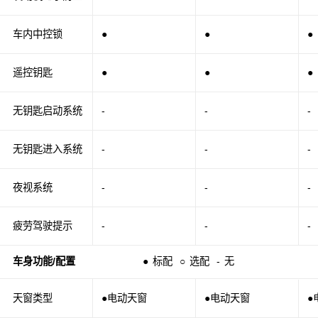
车内中控锁
●
●
●
遥控钥匙
●
●
●
无钥匙启动系统
-
-
-
无钥匙进入系统
-
-
-
夜视系统
-
-
-
疲劳驾驶提示
-
-
-
车身功能/配置
●
标配
○
选配
-
无
天窗类型
●电动天窗
●电动天窗
●