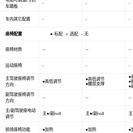
-
-
-
车踏板
车内其它配置
-
-
-
座椅配置
●
标配
○
选配
-
无
座椅材质
--
--
--
运动座椅
-
-
-
●
主驾驶座椅调节
●高低调节
●高低调节
●
●腰部支撑
方向
●
副驾驶座椅调节
--
--
--
方向
主/副驾驶座电动
主●/副null
主●/副null
主
调节
前排座椅功能
●加热
●加热
●