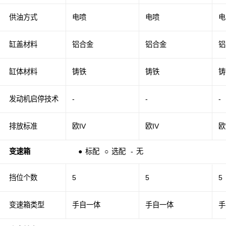
供油方式
电喷
电喷
电
缸盖材料
铝合金
铝合金
铝
缸体材料
铸铁
铸铁
铸
发动机启停技术
-
-
-
排放标准
欧IV
欧IV
欧
变速箱
●
标配
○
选配
-
无
挡位个数
5
5
5
变速箱类型
手自一体
手自一体
手