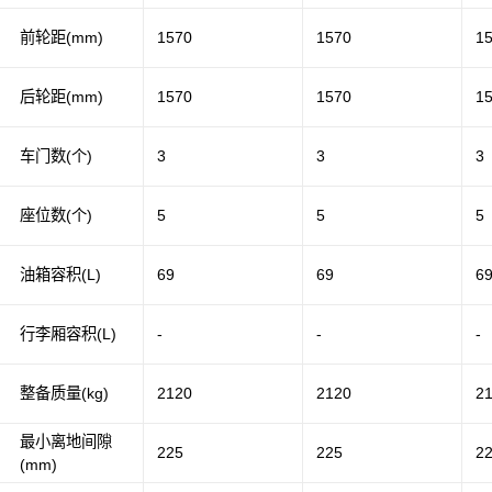
前轮距(mm)
1570
1570
1
后轮距(mm)
1570
1570
1
车门数(个)
3
3
3
座位数(个)
5
5
5
油箱容积(L)
69
69
6
行李厢容积(L)
-
-
-
整备质量(kg)
2120
2120
2
最小离地间隙
225
225
2
(mm)