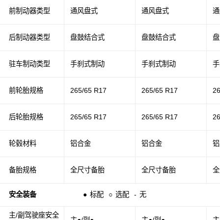
前制动器类型
通风盘式
通风盘式
通
后制动器类型
盘鼓结合式
盘鼓结合式
盘
驻车制动类型
手刹式制动
手刹式制动
手
前轮胎规格
265/65 R17
265/65 R17
2
后轮胎规格
265/65 R17
265/65 R17
2
轮毂材料
铝合金
铝合金
铝
备胎规格
全尺寸备胎
全尺寸备胎
全
安全装备
●
标配
○
选配
-
无
主/副驾驶座安全