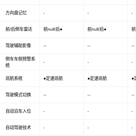
方向盘记忆
-
-
-
前/后倒车雷达
前null/后●
前null/后●
前
驾驶辅助影像
--
--
--
倒车车侧预警系
-
-
-
统
巡航系统
●定速巡航
●定速巡航
●
驾驶模式切换
--
--
--
自动泊车入位
-
-
-
自动驾驶技术
-
-
-