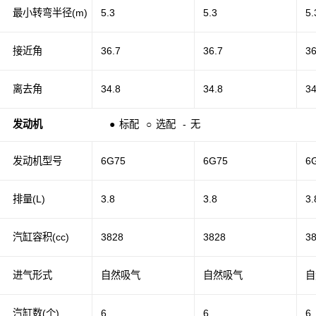
最小转弯半径(m)
5.3
5.3
5.
接近角
36.7
36.7
36
离去角
34.8
34.8
34
发动机
●
标配
○
选配
-
无
发动机型号
6G75
6G75
6
排量(L)
3.8
3.8
3.
汽缸容积(cc)
3828
3828
3
进气形式
自然吸气
自然吸气
自
汽缸数(个)
6
6
6