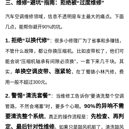
三、维修“避坑”指南：拒绝被“过度维修”
汽车空调维修领域，信息不透明是车主最大的痛点。下面
几点，能帮你避开90%的坑。
1. 拒绝“以换代修”
：很多小修理厂为了省事和多赚钱，
不管什么故障，都让你换压缩机。比如皮带松了，他们可
能会说“压缩机轴承有间隙必须换”，一套下来几千块。其
单换空调皮带、涨紧轮
实，
，在丁蜀镇小林汽修，费
用一般不超过300元。
2. 警惕“清洗套餐”
：当维修工告诉你“要清洗整个空调
90%的异响不需
管路，不然会堵塞”时，要多个心眼。
要清洗整个系统
先检查、再判
。真正的操作流程是：
定、最后针对性维修
。如果只是鼓风机脏了，清洗鼓风