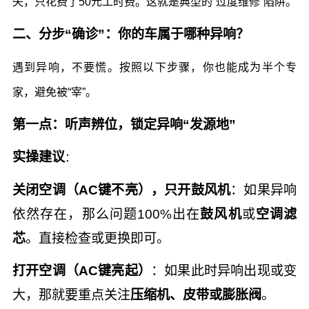
失，只花费了50元工时费。这就是典型的“过度维修”陷阱。
二、分步“确诊”：你的车属于哪种异响？
遇到异响，不要慌。按照以下步骤，你也能成为半个专
家，避免被“宰”。
第一点：听声辨位，锁定异响“发源地”
实操建议
：
关闭空调（AC键不亮），只开鼓风机
：如果异响
依然存在，那么问题100%出在
鼓风机
或
空调滤
芯
。直接检查或更换即可。
打开空调（AC键亮起）
：如果此时异响出现或变
大，那就要重点关注
压缩机、皮带或膨胀阀
。