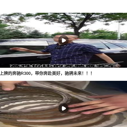
4月份上牌的奔驰R300，带你奔赴美好，驰骋未来！！！