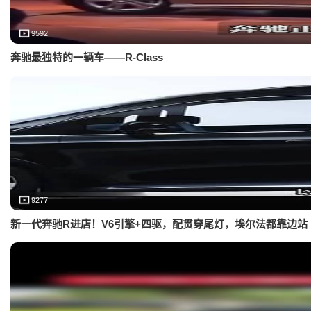
9592
奔驰最独特的一辆车——R-Class
9277
新一代奔驰R进店！V6引擎+四驱，配贯穿尾灯，埃尔法都靠边站