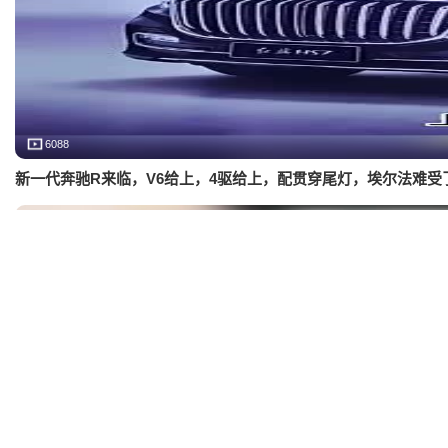
6088
新一代奔驰R来临，V6给上，4驱给上，配贯穿尾灯，埃尔法难受
4947
年轻人喜欢的房车啥样？奇瑞瑞弗R500告诉你，2.0T+6AT堵车