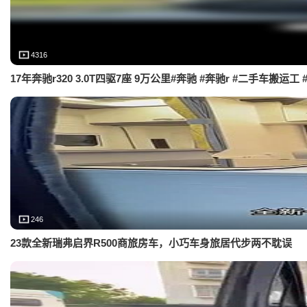
4316
17年奔驰r320 3.0T四驱7座 9万公里#奔驰 #奔驰r #二手车搬
246
23款全新瑞弗启界R500商旅房车，小巧车身旅居代步两不耽误