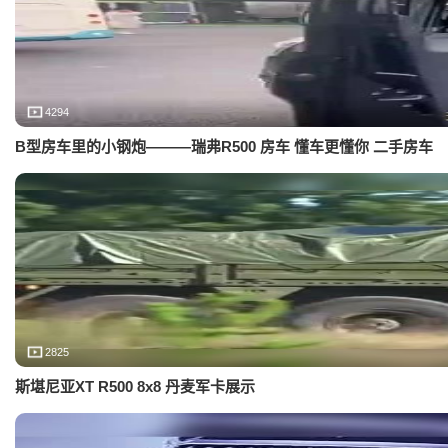
4294
B型房车里的小钢炮———瑞弗R500 房车 懂车更懂你 二手房车
2825
斯堪尼亚XT R500 8x8 丹麦军卡展示