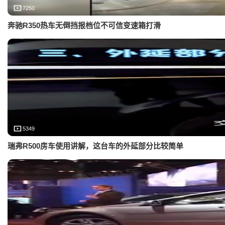
7250
奔驰R350热车无倒挡报档位不可信变速箱打滑
5349
瑞弗R500房车使用讲解，这台车的外延部分比较简单