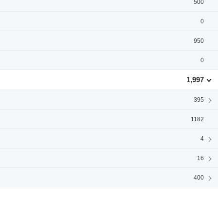
500
0
950
0
1,997
395
1182
4
16
400