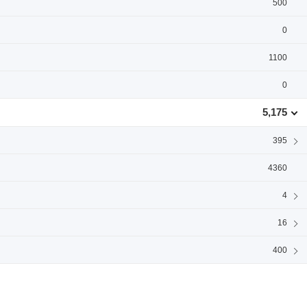
500
0
1100
0
5,175
395
4360
4
16
400