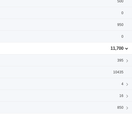
500
0
950
0
11,700
395
10435
4
16
850